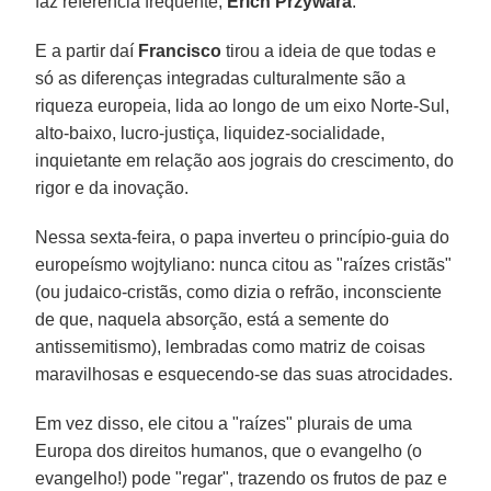
faz referência frequente,
Erich Przywara
.
E a partir daí
Francisco
tirou a ideia de que todas e
só as diferenças integradas culturalmente são a
riqueza europeia, lida ao longo de um eixo Norte-Sul,
alto-baixo, lucro-justiça, liquidez-socialidade,
inquietante em relação aos jograis do crescimento, do
rigor e da inovação.
Nessa sexta-feira, o papa inverteu o princípio-guia do
europeísmo wojtyliano: nunca citou as "raízes cristãs"
(ou judaico-cristãs, como dizia o refrão, inconsciente
de que, naquela absorção, está a semente do
antissemitismo), lembradas como matriz de coisas
maravilhosas e esquecendo-se das suas atrocidades.
Em vez disso, ele citou a "raízes" plurais de uma
Europa dos direitos humanos, que o evangelho (o
evangelho!) pode "regar", trazendo os frutos de paz e