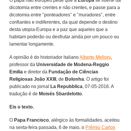
O papa não europeu pede que a
Europa
se liberte da
dicotomia entre crentes e não crentes, e passe para a
dicotomia entre "ponteadores" e "muradores", entre
confiantes e indiferentes, da qual depende o destino
desta utopia-Europa e a paz que aqueles que a
habitam poderão ou desfrutar ainda por um pouco ou
lamentar longamente.
A opinião é do historiador italiano
Alberto Melloni
,
professor da
Universidade de Modena-Reggio
Emilia
e diretor da
Fundação de Ciências
Religiosas João XXIII
, de
Bolonha
. O artigo foi
publicado no jornal
La Repubblica
, 07-05-2016. A
tradução é de
Moisés Sbardelotto
.
Eis o texto.
O
Papa Francisco
, alérgico às formalidades, aceitou
na sexta-feira passada, 6 de maio, o
Prêmio Carlos