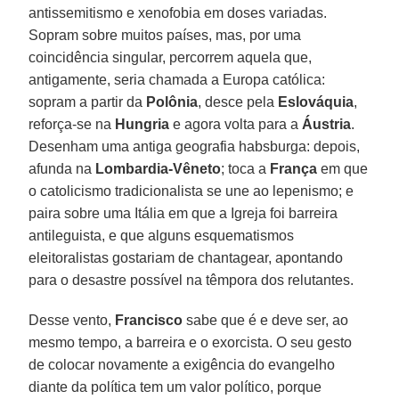
antissemitismo e xenofobia em doses variadas.
Sopram sobre muitos países, mas, por uma
coincidência singular, percorrem aquela que,
antigamente, seria chamada a Europa católica:
sopram a partir da
Polônia
, desce pela
Eslováquia
,
reforça-se na
Hungria
e agora volta para a
Áustria
.
Desenham uma antiga geografia habsburga: depois,
afunda na
Lombardia-Vêneto
; toca a
França
em que
o catolicismo tradicionalista se une ao lepenismo; e
paira sobre uma Itália em que a Igreja foi barreira
antileguista, e que alguns esquematismos
eleitoralistas gostariam de chantagear, apontando
para o desastre possível na têmpora dos relutantes.
Desse vento,
Francisco
sabe que é e deve ser, ao
mesmo tempo, a barreira e o exorcista. O seu gesto
de colocar novamente a exigência do evangelho
diante da política tem um valor político, porque