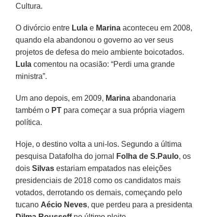
Cultura.
O divórcio entre
Lula
e
Marina
aconteceu em 2008,
quando ela abandonou o governo ao ver seus
projetos de defesa do meio ambiente boicotados.
Lula
comentou na ocasião: “Perdi uma grande
ministra”.
Um ano depois, em 2009,
Marina
abandonaria
também o
PT
para começar a sua própria viagem
política.
Hoje, o destino volta a uni-los. Segundo a última
pesquisa Datafolha do jornal
Folha de S.Paulo
, os
dois
Silvas
estariam empatados nas eleições
presidenciais de 2018 como os candidatos mais
votados, derrotando os demais, começando pelo
tucano
Aécio Neves
, que perdeu para a presidenta
Dilma Rousseff
no último pleito.