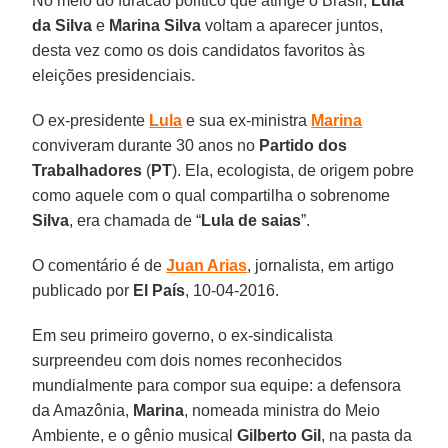
No meio do furacão político que atinge o Brasil,
Lula
da Silva
e
Marina Silva
voltam a aparecer juntos,
desta vez como os dois candidatos favoritos às
eleições presidenciais.
O ex-presidente
Lula
e sua ex-ministra
Marina
conviveram durante 30 anos no
Partido dos
Trabalhadores
(
PT
). Ela, ecologista, de origem pobre
como aquele com o qual compartilha o sobrenome
Silva
, era chamada de “
Lula de saias
”.
O comentário é de
Juan Arias
, jornalista, em artigo
publicado por
El País
, 10-04-2016.
Em seu primeiro governo, o ex-sindicalista
surpreendeu com dois nomes reconhecidos
mundialmente para compor sua equipe: a defensora
da Amazônia,
Marina
, nomeada ministra do Meio
Ambiente, e o gênio musical
Gilberto Gil
, na pasta da