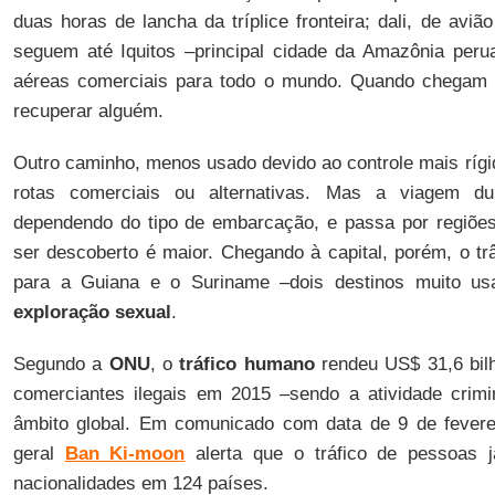
duas horas de lancha da tríplice fronteira; dali, de aviã
seguem até Iquitos –principal cidade da Amazônia peru
aéreas comerciais para todo o mundo. Quando chegam até
recuperar alguém.
Outro caminho, menos usado devido ao controle mais rígi
rotas comerciais ou alternativas. Mas a viagem du
dependendo do tipo de embarcação, e passa por regiões
ser descoberto é maior. Chegando à capital, porém, o trâ
para a Guiana e o Suriname –dois destinos muito usa
exploração sexual
.
Segundo a
ONU
, o
tráfico humano
rendeu US$ 31,6 bil
comerciantes ilegais em 2015 –sendo a atividade cri
âmbito global. Em comunicado com data de 9 de feverei
geral
Ban Ki-moon
alerta que o tráfico de pessoas 
nacionalidades em 124 países.