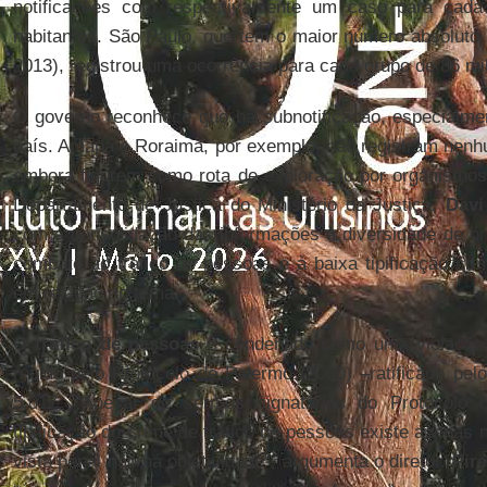
notificações com respectivamente um caso para cada
habitantes. São Paulo, que tem o maior número absoluto 
2013), registrou uma ocorrência para cada grupo de 86 mi
O governo reconhece que há subnotificação, especialme
país. Amapá e Roraima, por exemplo, não registram nenh
embora figurem como rota de exploração por organismos i
Departamento de Justiça do Ministério da Justiça,
Davi
com a consolidação das informações à diversidade de ór
combate ao tráfico de pessoas e à baixa tipificação crimi
em relação ao tema.
O
tráfico de pessoas
é condenado como uma violaçã
regido pelo Protocolo de Palermo (2000) –ratificado pel
5.017. “Apesar de sermos signatários do Protocolo
tipificação do crime de tráfico de pessoas existe apenas 
vista penal não há objetividade”, argumenta o diretor.
Pir