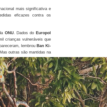
acional mais significativa e
didas eficazes contra os
 da
ONU
. Dados do
Europol
il crianças vulneráveis que
apareceram, lembrou
Ban Ki-
Mas outras são mantidas na
a Presidência da República
as
no país cresce de forma
utados 32 casos em 2011,
ara 309 notificações apenas
o levantamento, o número de
sso e Amazonas lideram as