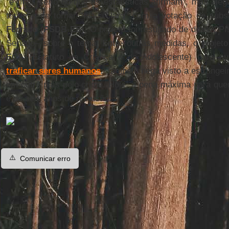
“é mais sério do que as estatísticas afirmam”, mas aleg
tende a se tornar “mais claro” com a votação de subs
Ferraço
(
PSDB
-
ES
). O projeto foi resultado de duas C
Senado– sobre o tema. Entre outras medidas, o projeto
ECA
(Estatuto da Criança e do Adolescente) para a
traficar seres humanos
. Também nega visto a estrangei
em outro país pelo crime. Hoje, a pena máxima para quem
é de seis anos de reclusão.
⚠️
Comunicar erro