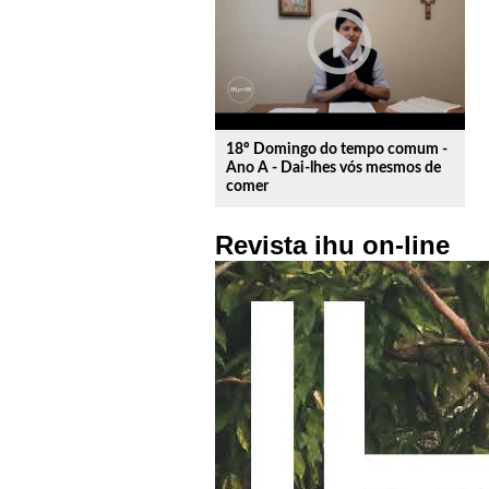
play_circle_outline
18º Domingo do tempo comum -
Ano A - Dai-lhes vós mesmos de
comer
Revista ihu on-line