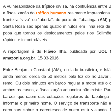
A vulnerabilidade da tríplice divisa, na confluência entre 
a fiscalização do
tráfico humano
realmente impressiona.
fronteira “viva” ou “aberta”: do porto de Tabatinga (
AM
) 
Santa Rosa são apenas quatro minutos em linha reta de
popa que tornou os deslocamentos pelos rios Solim
rápidos e incontroláveis.
A reportagem é de
Flávio Ilha
, publicada por
UOL N
amazonia.org.br
, 15-03-2016.
Entre Benjamin Constant (AM), no lado brasileiro, e Islâ
ainda menor: cerca de 50 metros pela foz do rio Javar
remo. Ou dois minutos em barco regular a motor até o c
ambos os casos, a fiscalização aduaneira não existe. Pa
barcos que saem das estações regulares de Tabatinga 
informar o primeiro nome. O serviço de transporte não
perguntas sobre o parentesco de quem está viajando. 