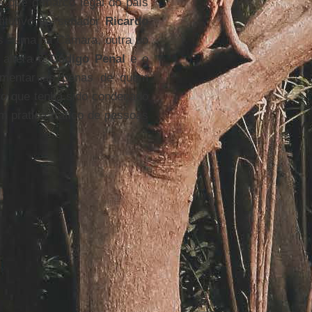
a que o marco legal do país
titutivo do senador
Ricardo
PIs –uma na Câmara, outra no
 altera o
Código Penal
e o
umentar as penas de quem
ro que tenha sido condenado
 pratica tráfico de pessoas