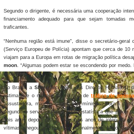
Segundo o dirigente, é necessária uma cooperação intern
financiamento adequado para que sejam tomadas me
traficantes.
“Nenhuma região está imune”, disse o secretário-geral
(Serviço Europeu de Polícia) apontam que cerca de 10 m
viajam para a Europa em rotas de migração política des
moon
. “Algumas podem estar se escondendo por medo. 
escuridão.”
No Brasil, a
SDH
(Secretaria dos Direitos Humanos) d
estima que o número de vítimas de
tráfico de pesso
assustadora, mas os dados são mínimos. Foram comp
segundo o serviço Disque 100 –estatística que pulou p
dois anos depois (2013). Nos três anos de intervalo d
vítimas chegou a 511. Proporcionalmente, Mato Gro