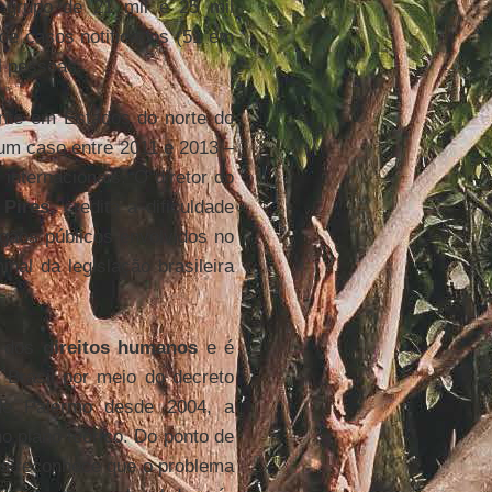
 grupo de 21 mil e 25 mil
de casos notificados (51 em
l pessoas.
nte em Estados do norte do
um caso entre 2011 e 2013 –
nternacionais. O diretor do
 Pires
, credita a dificuldade
gãos públicos envolvidos no
nal da legislação brasileira
o dos
direitos humanos
e é
o Brasil por meio do decreto
 de Palermo desde 2004, a
no plano teórico. Do ponto de
es
reconhece que o problema