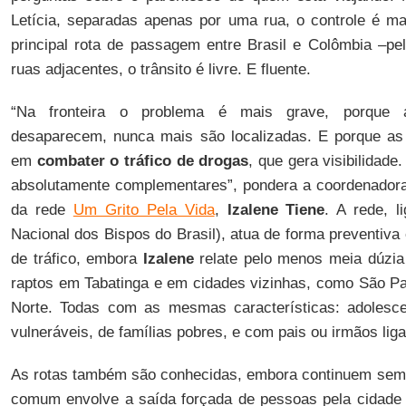
Letícia, separadas apenas por uma rua, o controle é m
principal rota de passagem entre Brasil e Colômbia –p
ruas adjacentes, o trânsito é livre. E fluente.
“Na fronteira o problema é mais grave, porque 
desaparecem, nunca mais são localizadas. E porque as
em
combater o tráfico de drogas
, que gera visibilidad
absolutamente complementares”, pondera a coordenador
da rede
Um Grito Pela Vida
,
Izalene Tiene
. A rede, 
Nacional dos Bispos do Brasil), atua de forma preventiv
de tráfico, embora
Izalene
relate pelo menos meia dúzia
raptos em Tabatinga e em cidades vizinhas, como São Pau
Norte. Todas com as mesmas características: adolesc
vulneráveis, de famílias pobres, e com pais ou irmãos liga
As rotas também são conhecidas, embora continuem sem 
comum envolve a saída forçada de pessoas pela cidade 