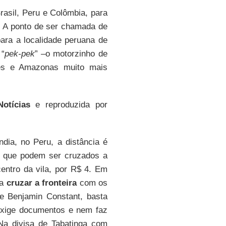
Brasil, Peru e Colômbia, para
 A ponto de ser chamada de
para a localidade peruana de
 “
pek-pek
” –o motorzinho de
ões e Amazonas muito mais
otícias
e reproduzida por
ndia, no Peru, a distância é
i, que podem ser cruzados a
entro da vila, por R$ 4. Em
ra
cruzar a fronteira
com os
e Benjamin Constant, basta
 exige documentos e nem faz
Na divisa de Tabatinga com