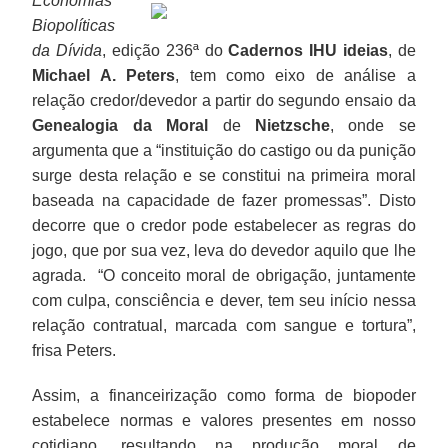
Economias
Biopolíticas
da Dívida
, edição 236ª do
Cadernos IHU ideias
, de
Michael A. Peters
, tem como eixo de análise a
relação credor/devedor a partir do segundo ensaio da
Genealogia da Moral
de
Nietzsche
, onde se
argumenta que a “instituição do castigo ou da punição
surge desta relação e se constitui na primeira moral
baseada na capacidade de fazer promessas”. Disto
decorre que o credor pode estabelecer as regras do
jogo, que por sua vez, leva do devedor aquilo que lhe
agrada. “O conceito moral de obrigação, juntamente
com culpa, consciência e dever, tem seu início nessa
relação contratual, marcada com sangue e tortura”,
frisa Peters.
Assim, a financeirização como forma de biopoder
estabelece normas e valores presentes em nosso
cotidiano, resultando na produção moral de