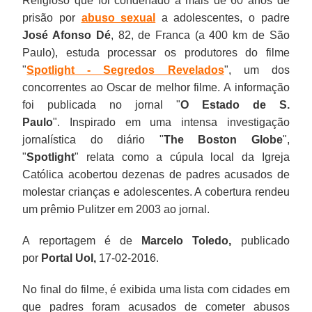
Religioso que foi condenado a mais de 60 anos de
prisão por
abuso sexual
a adolescentes, o padre
José Afonso Dé
, 82, de Franca (a 400 km de São
Paulo), estuda processar os produtores do filme
"
Spotlight - Segredos Revelados
", um dos
concorrentes ao Oscar de melhor filme. A informação
foi publicada no jornal "
O Estado de S.
Paulo
". Inspirado em uma intensa investigação
jornalística do diário "
The Boston Globe
",
"
Spotlight
" relata como a cúpula local da Igreja
Católica acobertou dezenas de padres acusados de
molestar crianças e adolescentes. A cobertura rendeu
um prêmio Pulitzer em 2003 ao jornal.
A reportagem é de
Marcelo Toledo,
publicado
por
Portal Uol,
17-02-2016.
No final do filme, é exibida uma lista com cidades em
que padres foram acusados de cometer abusos