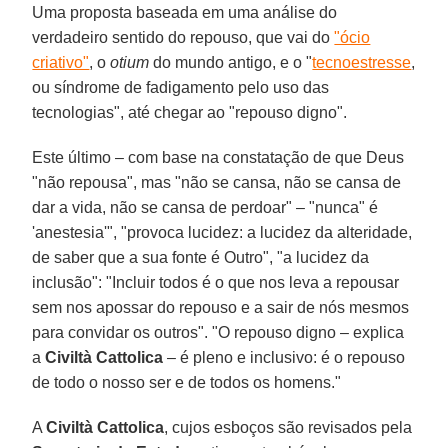
Uma proposta baseada em uma análise do
verdadeiro sentido do repouso, que vai do
"ócio
criativo"
, o
otium
do mundo antigo, e o "
tecnoestresse
,
ou síndrome de fadigamento pelo uso das
tecnologias", até chegar ao "repouso digno".
Este último – com base na constatação de que Deus
"não repousa", mas "não se cansa, não se cansa de
dar a vida, não se cansa de perdoar" – "nunca" é
'anestesia'", "provoca lucidez: a lucidez da alteridade,
de saber que a sua fonte é Outro", "a lucidez da
inclusão": "Incluir todos é o que nos leva a repousar
sem nos apossar do repouso e a sair de nós mesmos
para convidar os outros". "O repouso digno – explica
a
Civiltà Cattolica
– é pleno e inclusivo: é o repouso
de todo o nosso ser e de todos os homens."
A
Civiltà Cattolica
, cujos esboços são revisados pela