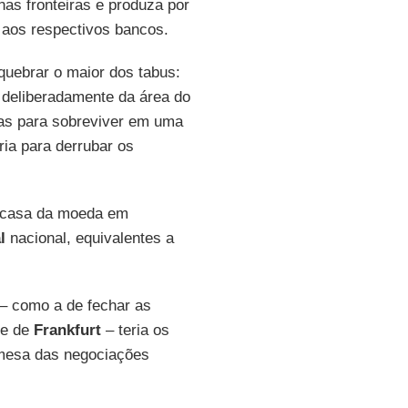
nas fronteiras e produza por
 aos respectivos bancos.
uebrar o maior dos tabus:
r deliberadamente da área do
mas para sobreviver em uma
ria para derrubar os
a casa da moeda em
l
nacional, equivalentes a
– como a de fechar as
te de
Frankfurt
– teria os
 mesa das negociações