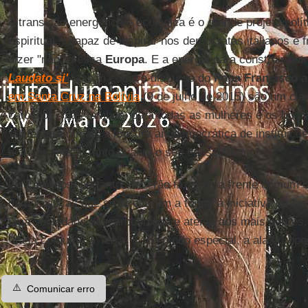
A transição energética e ecológica é o grande projeto polít
espiritual... capaz de inspirar nos democratas italianos 
dizer "não" a essa
Europa
. E a energia para construir out
Laudato si'
, assim como o discurso do
Papa Francisco
a
em Santa Cruz na Bolívia
(9 de julho de 2015) são um clar
católicos, mas também para todas as mulheres e os home
sustentarem mais a loucura antidemocrática de instituiç
a sua periferia, tanto quanto o seu ecossistema.
Os católicos, portanto, deverão fazer uma frente comum c
democráticas que se atreverem a tomar a iniciativa de faz
uma sociedade descarbonizada e atenta aos mais pobres.
"casa comum", a Terra. E, de modo especial, a ala europe
⚠️
Comunicar erro