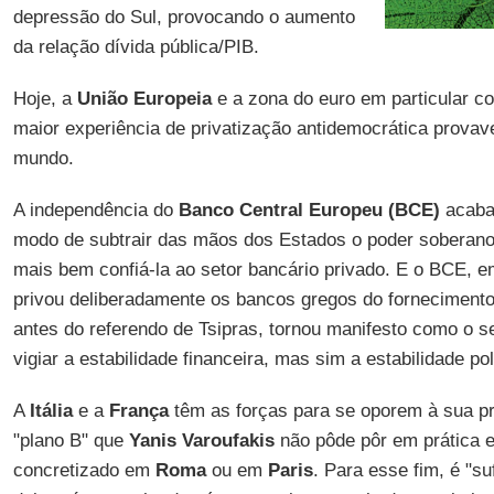
depressão do Sul, provocando o aumento
da relação dívida pública/PIB.
Hoje, a
União Europeia
e a zona do euro em particular co
maior experiência de privatização antidemocrática provav
mundo.
A independência do
Banco Central Europeu (BCE)
acaba 
modo de subtrair das mãos dos Estados o poder soberano 
mais bem confiá-la ao setor bancário privado. E o BCE, e
privou deliberadamente os bancos gregos do forneciment
antes do referendo de Tsipras, tornou manifesto como o s
vigiar a estabilidade financeira, mas sim a estabilidade pol
A
Itália
e a
França
têm as forças para se oporem à sua pr
"plano B" que
Yanis Varoufakis
não pôde pôr em prática
concretizado em
Roma
ou em
Paris
. Para esse fim, é "s