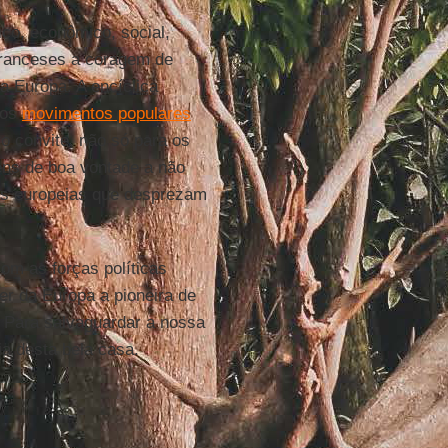
ico, econômico, social,
e franceses a coragem de
ra Europa. A encíclica
os
movimentos populares
o convite, não só para os
ns de boa vontade a não
ões europeias que desprezam
om as forças políticas
er da Europa a pioneira de
 Para salvaguardar a nossa
ia desta bela casa.