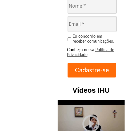
Eu concordo em
receber comunicações.
Conheça nossa
Política de
Privacidade
.
Vídeos IHU
play_circle_outline