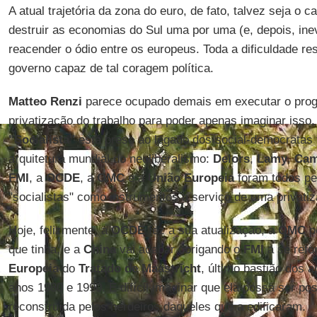
A atual trajetória da zona do euro, de fato, talvez seja o 
destruir as economias do Sul uma por uma (e, depois, ine
reacender o ódio entre os europeus. Toda a dificuldade r
governo capaz de tal coragem política.
Matteo
Renzi
parece ocupado demais em executar o prog
privatização do trabalho para poder apenas imaginar isso
"Socialista"
está preso ao legado dos social-democratas
arquitetura mundial do neoliberalismo:
Delors
,
Lamy
,
Cam
FMI
, a
OCDE
, a
OMC
e a
União Europeia
foram todos pe
"socialistas" como instrumentos a serviço de uma privatiz
Hoje, felizmente, a
OCDE
fez a sua atualização, a
OMC
p
que tinha, e a
China
vai acabar obrigando o
FMI
a se refo
Europeia
do
Tratado de Maastricht
, último bastião dos a
anos 1980 e 1990. É difícil imaginar que ela possa ser po
reconstruída pelos herdeiros daqueles que a edificaram.