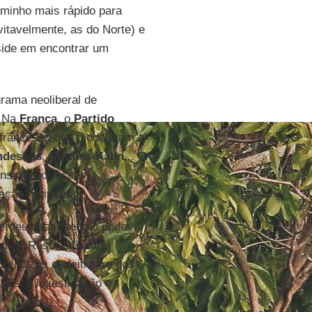
caminho mais rápido para
vitavelmente, as do Norte) e
eside em encontrar um
rama neoliberal de
. Na
França
, o
Partido
 franceses que modelaram a
dessus
,
Strauss-Kahn
... O
nsado por esses
ação "universal".
erdeu quase todo o poder
rmar. Resta a
União
prendizes de feiticeiro dos
sta sob investigação e