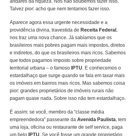
andares da riqueza. Nós não soubemos fazer isso.
Talvez pior: acho que nem tentamos fazer isso.
Aparece agora essa urgente necessidade e a
providência divina, travestida de
Receita Federal
,
nos traz uma nova chance. Já sabíamos que os
brasileiros mais pobres pagam mais impostos, diretos
e indiretos, do que os brasileiros mais ricos. Sabemos
que todos pagamos imposto sobre propriedade
territorial urbana – o famoso
IPTU
. E conhecemos o
estardalhaço que surge quando se fala em taxar mais
os imóveis em bairros mais ricos. Mas sabemos coisa
pior: grandes proprietários de imóveis rurais não
pagam quase nada. Sobre isso não tem estardalhaço.
É assim: se você, membro da “classe média
empreendedora” passeante da
Avenida Paulista
, tem
uma loja, oficina ou restaurante de self service, paga
um belo
IPTU
. Se você fosse um grande proprietário