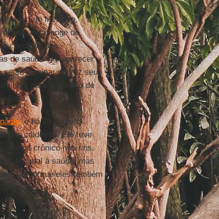
or Mercúrio Metálico,
ivo, mas está longe de
 [a condição dos
mas de saúde vão aparecer
 se se eliminar de vez seu
aminhar para o serviço de
, disse.
mpadas
e há 20 anos foi
 das caldeiras. Ele teve
problema crônico nos rins.
úrio faz mal à saúde, mas
empresa, porque eles também