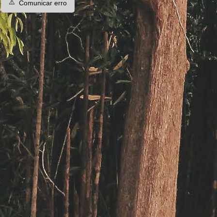
⚠️
Comunicar erro