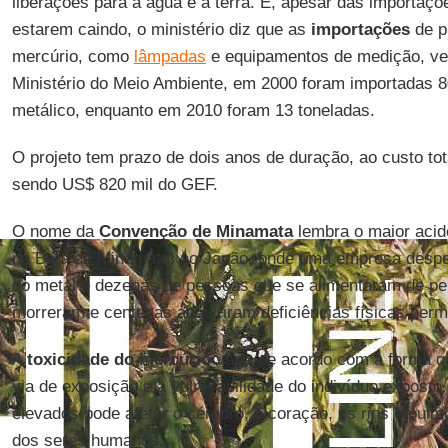
liberações para a água e a terra. E, apesar das importaçõ
estarem caindo, o ministério diz que as
importações
de p
mercúrio, como
lâmpadas
e equipamentos de medição, v
Ministério do Meio Ambiente, em 2000 foram importadas 8
metálico, enquanto em 2010 foram 13 toneladas.
O projeto tem prazo de dois anos de duração, ao custo tot
sendo US$ 820 mil do GEF.
O nome da
Convenção de Minamata
lembra o maior acid
na Baía de Minamata, no Japão, onde uma empresa despe
do metal e dezenas de pessoas que se alimentaram de p
morreram e centenas adquiriram deficiências físicas per
A
toxicidade do mercúrio
varia de acordo com a forma q
via de exposição e a vulnerabilidade do indivíduo exposto
elevados pode afetar o cérebro, o coração, os rins e pul
dos seres humanos.