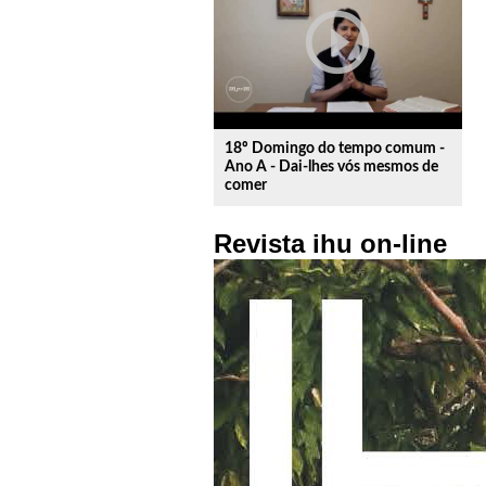
play_circle_outline
18º Domingo do tempo comum -
Ano A - Dai-lhes vós mesmos de
comer
Revista ihu on-line