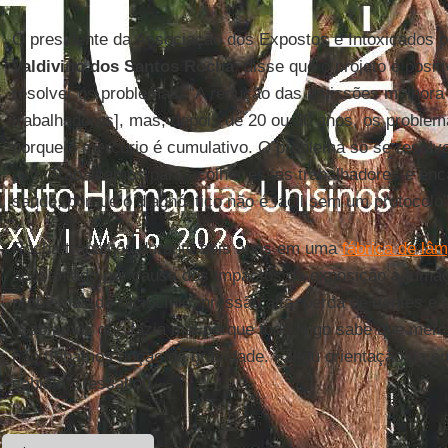
O presidente da Associação dos Expostos e Intoxicados p
Valdivino dos Santos Rocha
, disse que o projeto é posit
resolver os problemas. “A redução das emissões melhora
trabalhadores], mas, depois de 20 ou 30 anos, os proble
porque o mercúrio é cumulativo. O problema só se resolve
uso. Trabalhamos para acolher esses trabalhadores e enc
saúde, porque o diagnóstico não é fácil sem um protocolo”
Rocha trabalhou durante seis anos em uma
fábrica de lâ
aposentado por causa dos impactos da exposição à fumaça
problemas de raciocínio, pressão alta, perda de dentes e 
“Sabíamos que fazia mal porque todo leigo sabe que merc
não tínhamos noção da gravidade. Faltou orientação da 
sabiam”, ressaltou.