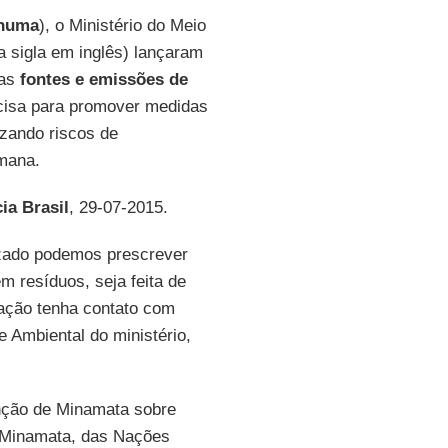
numa
), o Ministério do Meio
na sigla em inglês) lançaram
as
fontes e emissões de
ecisa para promover medidas
izando riscos de
mana.
ia Brasil
, 29-07-2015.
izado podemos prescrever
m resíduos, seja feita de
ação tenha contato com
e Ambiental do ministério,
enção de Minamata sobre
 Minamata, das Nações