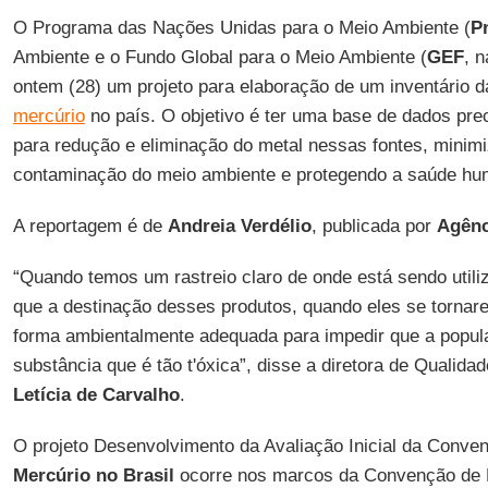
O Programa das Nações Unidas para o Meio Ambiente (
P
Ambiente e o Fundo Global para o Meio Ambiente (
GEF
, 
ontem (28) um projeto para elaboração de um inventário d
mercúrio
no país. O objetivo é ter uma base de dados pr
para redução e eliminação do metal nessas fontes, minim
contaminação do meio ambiente e protegendo a saúde hu
A reportagem é de
Andreia Verdélio
, publicada por
Agênc
“Quando temos um rastreio claro de onde está sendo util
que a destinação desses produtos, quando eles se tornare
forma ambientalmente adequada para impedir que a popul
substância que é tão t'óxica”, disse a diretora de Qualidad
Letícia de Carvalho
.
O projeto Desenvolvimento da Avaliação Inicial da Conv
Mercúrio no Brasil
ocorre nos marcos da Convenção de