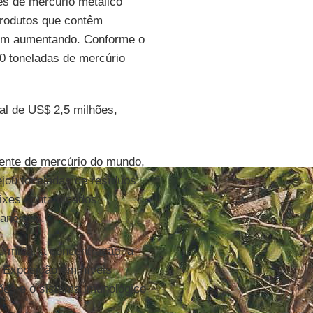
es de mercúrio metálico
rodutos que contêm
em aumentando. Conforme o
0 toneladas de mercúrio
al de US$ 2,5 milhões,
ente de mercúrio do mundo,
jou toneladas de resíduos
eixes contaminados
manentes.
uímica, a concentração, a
. Exposição em níveis
mões e o sistema imunológico