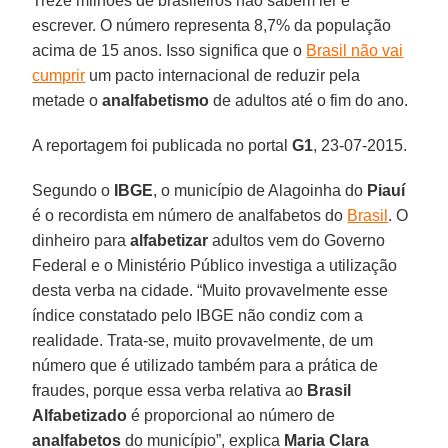
Treze milhões de brasileiros não sabem ler e
escrever. O número representa 8,7% da população
acima de 15 anos. Isso significa que o
Brasil não vai
cumprir
um pacto internacional de reduzir pela
metade o
analfabetismo
de adultos até o fim do ano.
A reportagem foi publicada no portal
G1
, 23-07-2015.
Segundo o
IBGE
, o município de Alagoinha do
Piauí
é o recordista em número de analfabetos do
Brasil
. O
dinheiro para
alfabetizar
adultos vem do Governo
Federal e o Ministério Público investiga a utilização
desta verba na cidade. “Muito provavelmente esse
índice constatado pelo IBGE não condiz com a
realidade. Trata-se, muito provavelmente, de um
número que é utilizado também para a prática de
fraudes, porque essa verba relativa ao
Brasil
Alfabetizado
é proporcional ao número de
analfabetos
do município”, explica
Maria Clara