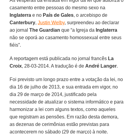
Às vésperas da entrada em vigor da lei que autoriza o
casamento entre pessoas do mesmo sexo na
Inglaterra
e no
País de Gales
, o arcebispo de
Canterbury
,
Justin Welby
, surpreendeu ao declarar
ao jornal
The Guardian
que “a Igreja da
Inglaterra
não se oporá ao casamento homossexual entre seus
fiéis”.
A reportagem está publicada no jornal francês
La
Croix
, 28-03-2014. A tradução é de
André Langer
.
Foi previsto um longo prazo entre a votação da lei, no
dia 16 de julho de 2013, e sua entrada em vigor, no
dia 29 de março de 2014, justificado pela
necessidade de atualizar o sistema informático e para
harmonizar a lei com alguns textos, como aqueles
que registram as pensões. Em razão desta demora,
as dezenas de cerimônias estão previstas para
acontecerem no sábado (29 de março) à noite.