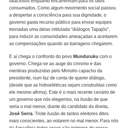
falaciosos enquanto encaminham para os fatos
consumados. Como algum movimento social passou
a despertar a consciência para sua dignidade, o
governo gasta recurso público para enviar equipes
treinadas uma delas intitulada “diálogos Tapajós”,
para induzir as comunidades ameaçadas a aceitarem
as compensações quando as barragens chegarem.
E aí chega o confronto do povo
Munduruku
com o
governo. Chega-se ao auge do cinismo e das
mentiras produzidas pelo Ministro capacho da
presidente, num faz de conta de querer diálogo,
(desde que as hidroelétricas sejam construídas como
ele mesmo afirma). Este é o mais recente cenário de
um governo que nós elegemos, na ilusão de que
seria o mal menor, diante do candidato da direita,
José Serra
. Triste ilusão de tantos eleitores ditos
mais conscientes, ao votarem no mal menor. Para nós
da Amazônia todos esses são inimigos de nosso