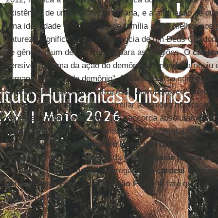
existência de uma natureza humana, e a afirmação de qu
uma identidade e um modelo de família como melhor nos 
natureza significa negar a existência de um Deus Criador. 
de gênero é um desafio mortal para as religiões. O
cardea
sensível ao tema da ação do demônio no mundo, atribuiu 
humana à “inveja do demônio”. E, na conversa com o rabi
Skorka
falou sobre um “retrocesso antropológico”, determ
gênero e pela intenção de assimilar as uniões homossex
expressão muito forte, mas que concorda absolutamente 
Bento XVI
. O documento fundamental é constituído pelas
Projetos de Reconhecimento Legal das Uniões entre 
texto de 03 de junho de 2003 da
Congregação para a Dou
então prefeito da mesma congregação, o
cardeal Ratzing
aprovado pelo Papa, o beato
João Paulo II
, fato que o to
Magistério Pontifício.