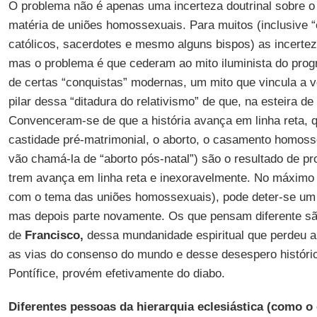
O problema não é apenas uma incerteza doutrinal sobre o
matéria de uniões homossexuais. Para muitos (inclusive “
católicos, sacerdotes e mesmo alguns bispos) as incertez
mas o problema é que cederam ao mito iluminista do progr
de certas “conquistas” modernas, um mito que vincula a 
pilar dessa “ditadura do relativismo” de que, na esteira de
Convenceram-se de que a história avança em linha reta, q
castidade pré-matrimonial, o aborto, o casamento homoss
vão chamá-la de “aborto pós-natal”) são o resultado de pr
trem avança em linha reta e inexoravelmente. No máximo 
com o tema das uniões homossexuais), pode deter-se u
mas depois parte novamente. Os que pensam diferente são
de
Francisco,
dessa mundanidade espiritual que perdeu 
as vias do consenso do mundo e desse desespero históric
Pontífice, provém efetivamente do diabo.
Diferentes pessoas da hierarquia eclesiástica (como o