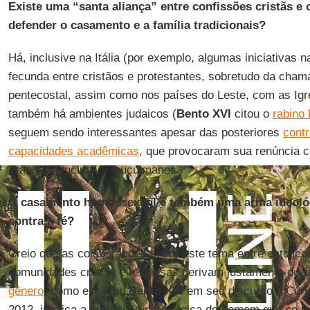
Existe uma “santa aliança” entre confissões cristãs 
defender o casamento e a família tradicionais?
Há, inclusive na Itália (por exemplo, algumas iniciativas n
fecunda entre cristãos e protestantes, sobretudo da cham
pentecostal, assim como nos países do Leste, com as Igr
também há ambientes judaicos (
Bento XVI
citou o
rabino
seguem sendo interessantes apesar das posteriores
cont
capacidades acadêmicas
, que provocaram sua renúncia c
França) e inclusive muçulmanos.
O casamento homossexual é também uma arma ideológic
contra a fé?
Creio que as colaborações sobre este tema entre católico
comunidades cristãs e religiosas derivam justamente do f
gênero
, como explicou
Bento XVI
em seu discurso à Cúri
2012, implica a pretensão prometeica do homem que se f