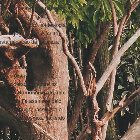
e podemos inventar para nós
parecer. Mas negar a
Por este motivo, a ideologia
l Bergoglio
, que é muito
esta negação da natureza
no argentino
Abraham
inado pela ideologia de
uais ao casamento, uma
com o discurso de 2012 de
 Considerações sobre os
Pessoas Homossexuais
, um
trina da Fé
assinado pelo
er
, mas que foi assinado e
rna, como sabemos, parte do