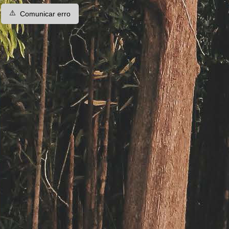
⚠️
Comunicar erro