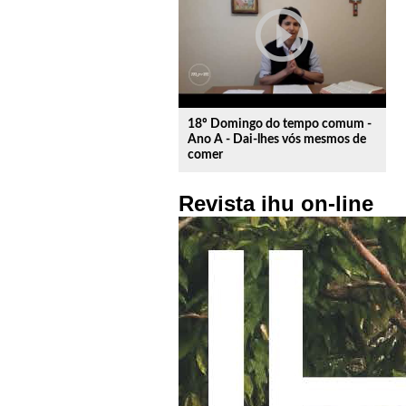
play_circle_outline
18º Domingo do tempo comum -
Ano A - Dai-lhes vós mesmos de
comer
Revista ihu on-line