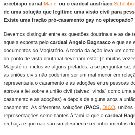
arcebispo curial
Marini
ou o cardeal austríaco
Schönbo
de uma solução que legitime uma visão civil para pe
Existe uma fração pró-casamento gay no episcopado?
Devemos distinguir entre as questões doutrinais e as de te
aquela exposta pelo
cardeal Angelo Bagnasco
e que se 
documentos do Magistério. A teoria da ação leva um certo
do ponto de vista doutrinal deveriam estar (e muitas vez
Magistério, inclusive alguns prelados, a se perguntar se, d
as uniões civis não poderiam ser um mal menor em relaç
representaria o casamento e as adoções entre pessoas d
aprova a lei sobre a união civil (talvez “vinda” como uma a
casamento e as adoções) e depois de alguns anos a união
casamento. As diferentes soluções
(PACS,
DICO
, uniões 
representações semelhantes à família que o
cardeal Bag
rechaça e que não são simplesmente reconhecimentos dos 