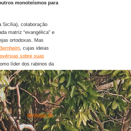
e outros monoteísmos para
a Sicília), colaboração
ada matriz “evangélica” e
ejas ortodoxas. Mas
 Bernheim
, cujas ideias
rovérsias sobre suas
omo líder dos rabinos da
a da cultura laicista
s e expoentes de outras
ato de que a
ideologia de
a, de 21 de dezembro de
az a si mesmo, que nega a