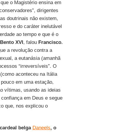
 que o Magistério ensina em
conservadores”, dirigentes
as doutrinais não existem,
esso e do caráter inelutável
verdade ao tempo e que é o
Bento XVI
, falou
Francisco.
ue a revolução contra a
exual, a eutanásia (amanhã
ocessos “irreversíveis”. O
(como aconteceu na Itália
m pouco em uma estação,
 vítimas, usando as ideias
a confiança em Deus e segue
o que, nos explicou o
 cardeal belga
Daneels
, o