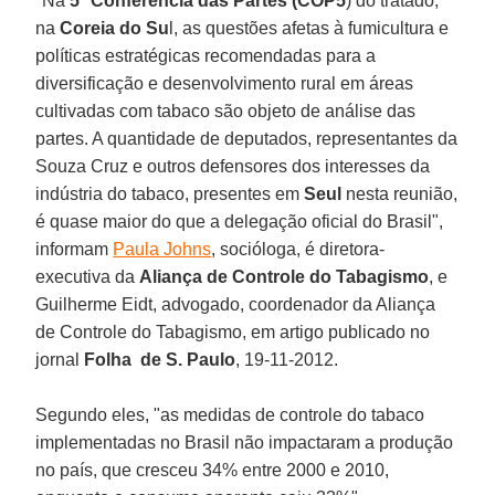
"Na
5ª Conferência das Partes (COP5
) do tratado,
na
Coreia do Su
l, as questões afetas à fumicultura e
políticas estratégicas recomendadas para a
diversificação e desenvolvimento rural em áreas
cultivadas com tabaco são objeto de análise das
partes. A quantidade de deputados, representantes da
Souza Cruz e outros defensores dos interesses da
indústria do tabaco, presentes em
Seul
nesta reunião,
é quase maior do que a delegação oficial do Brasil",
informam
Paula Johns
, socióloga, é diretora-
executiva da
Aliança de Controle do Tabagismo
, e
Guilherme Eidt, advogado, coordenador da Aliança
de Controle do Tabagismo, em artigo publicado no
jornal
Folha de S. Paulo
, 19-11-2012.
Segundo eles, "as medidas de controle do tabaco
implementadas no Brasil não impactaram a produção
no país, que cresceu 34% entre 2000 e 2010,