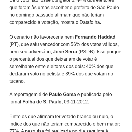
Se o voto não fosse obrigatório, 44% dos eleitores
que foram às urnas escolher o prefeito de São Paulo
no domingo passado afirmam que não teriam
comparecido à votação, mostra o Datafolha.
O cenário não favoreceria nem
Fernando Haddad
(PT), que saiu vencedor com 56% dos votos válidos,
nem seu adversário,
José Serra
(PSDB). Isso porque
o percentual dos que deixariam de votar é
semelhante entre eleitores dos dois: 40% dos que
declaram voto no petista e 39% dos que votam no
tucano.
A reportagem é de
Paulo Gama
e publicada pelo
jornal
Folha de S. Paulo
, 03-11-2012.
Entre os que afirmam ter votado branco ou nulo, o
índice dos que não teriam comparecido é bem maior:
77%. A pesquisa foi realizada no dia seguinte à