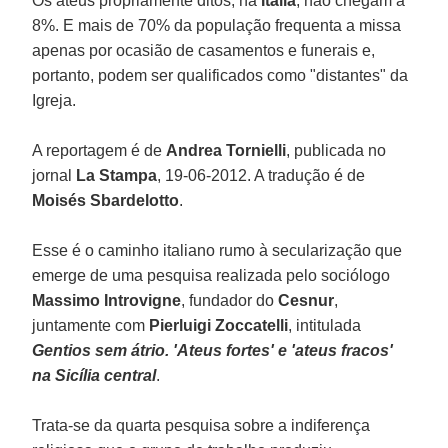
Os ateus propriamente ditos, na
Itália
, não chegam a
8%. E mais de 70% da população frequenta a missa
apenas por ocasião de casamentos e funerais e,
portanto, podem ser qualificados como "distantes" da
Igreja.
A reportagem é de
Andrea Tornielli
, publicada no
jornal
La Stampa
, 19-06-2012. A tradução é de
Moisés Sbardelotto
.
Esse é o caminho italiano rumo à secularização que
emerge de uma pesquisa realizada pelo sociólogo
Massimo Introvigne
, fundador do
Cesnur
,
juntamente com
Pierluigi Zoccatelli
, intitulada
Gentios sem átrio. 'Ateus fortes' e 'ateus fracos'
na Sicília central
.
Trata-se da quarta pesquisa sobre a indiferença