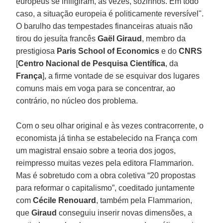
europeus se infligiram, às vezes, sozinhos. Em todo
caso, a situação europeia é politicamente reversível".
O barulho das tempestades financeiras atuais não
tirou do jesuíta francês
Gaël Giraud
, membro da
prestigiosa
Paris School of Economics
e do
CNRS
[
Centro Nacional de Pesquisa Científica
, da
França
], a firme vontade de se esquivar dos lugares
comuns mais em voga para se concentrar, ao
contrário, no núcleo dos problema.
Com o seu olhar original e às vezes contracorrente, o
economista já tinha se estabelecido na França com
um magistral ensaio sobre a teoria dos jogos,
reimpresso muitas vezes pela editora Flammarion.
Mas é sobretudo com a obra coletiva “20 propostas
para reformar o capitalismo”, coeditado juntamente
com
Cécile Renouard
, também pela Flammarion,
que
Giraud
conseguiu inserir novas dimensões, a