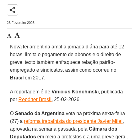
share
26 Fevereiro 2026
Nova lei argentina amplia jornada diária para até 12
horas, limita o pagamento de abonos e o direito de
greve; texto também enfraquece relação patrão-
empregado e sindicatos, assim como ocorreu no
Brasil
em 2017.
A reportagem é de
Vinicius
Konchinski
, publicada
por
Repórter Brasil
, 25-02-2026.
O
Senado da Argentina
vota na próxima sexta-feira
(27) a
reforma trabalhista do presidente Javier Milei
,
aprovada na semana passada pela
Câmara dos
Deputados
em meio a protestos e a uma greve geral.