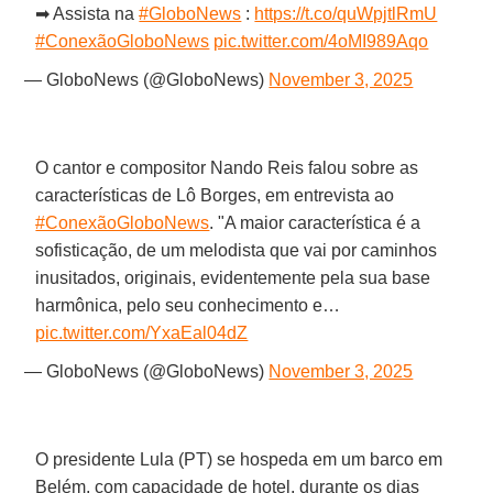
➡ Assista na
#GloboNews
:
https://t.co/quWpjtlRmU
#ConexãoGloboNews
pic.twitter.com/4oMI989Aqo
— GloboNews (@GloboNews)
November 3, 2025
O cantor e compositor Nando Reis falou sobre as
características de Lô Borges, em entrevista ao
#ConexãoGloboNews
. "A maior característica é a
sofisticação, de um melodista que vai por caminhos
inusitados, originais, evidentemente pela sua base
harmônica, pelo seu conhecimento e…
pic.twitter.com/YxaEal04dZ
— GloboNews (@GloboNews)
November 3, 2025
O presidente Lula (PT) se hospeda em um barco em
Belém, com capacidade de hotel, durante os dias