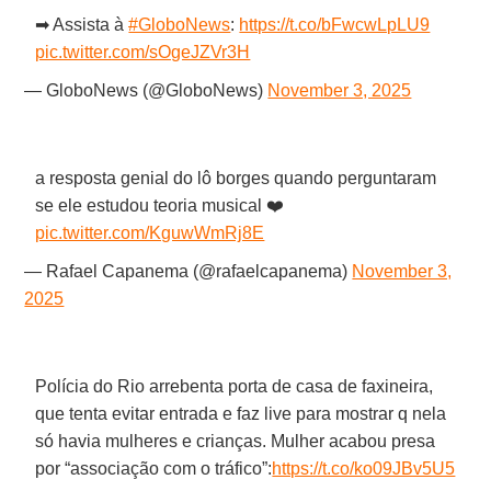
➡ Assista à
#GloboNews
:
https://t.co/bFwcwLpLU9
pic.twitter.com/sOgeJZVr3H
— GloboNews (@GloboNews)
November 3, 2025
a resposta genial do lô borges quando perguntaram
se ele estudou teoria musical ❤️
pic.twitter.com/KguwWmRj8E
— Rafael Capanema (@rafaelcapanema)
November 3,
2025
Polícia do Rio arrebenta porta de casa de faxineira,
que tenta evitar entrada e faz live para mostrar q nela
só havia mulheres e crianças. Mulher acabou presa
por “associação com o tráfico”:
https://t.co/ko09JBv5U5