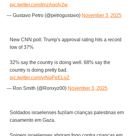
pic.twitter.com/tmzAqoIy2w
— Gustavo Petro (@petrogustavo)
November 3, 2025
New CNN poll: Trump's approval rating hits a record
low of 37%
32% say the country is doing well. 68% say the
country is doing pretty bad.
pic.twitter.com/vrNqPeELgZ
— Ron Smith (@Ronxyz00)
November 3, 2025
Soldados israelenses fuzilam crianças palestinas em
casamento em Gaza.
Snipers israelenses abriram fogo contra crianças em