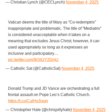
— Christian Lynch (@CECLynch)
November 4, 2025
Vatican deems the title of Mary as “Co-redemptrix”
inappropriate and problematic. The title of “Mediatrix”
is considered unacceptable when it takes on a
meaning that excludes Jesus Christ; however, it can
used appropriately so long as it expresses an
inclusive and participatory…
pic.twitter.com/9rStUY2DmU
— Catholic Sat (@CatholicSat)
November 4, 2025
Donald Trump and JD Vance are orchestrating a full
frontal assault on Pope Leo’s Catholic Church.
https://t.co/CulHo3jxqn
— Christopher Hale (@chrisjollyhale)
November 4, 2025