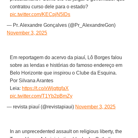
contratou curso dele para o estado?
pic.twitter.com/KECpjN5lDs
— Pr. Alexandre Gonçalves (@Pr_AlexandreGon)
November 3, 2025
Em reportagem do acervo da piauí, Lô Borges falou
sobre as lendas e histórias do famoso endereço em
Belo Horizonte que inspirou o Clube da Esquina.
Por Silvana Arantes
Leia:
https://t.co/xWjqttgfaX
pic.twitter.com/T1Yb2pBmZy
— revista piauí (@revistapiaui)
November 3, 2025
In an unprecedented assault on religious liberty, the