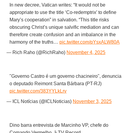
In new decree, Vatican writes: “It would not be
appropriate to use the title ‘Co-redemptrix’ to define
Mary’s cooperation” in salvation. “This title risks
obscuring Christ’s unique salvific mediation and can
therefore create confusion and an imbalance in the
harmony of the truths…
pic.twitter.com/pYsxALW80A
— Rich Raho (@RichRaho)
November 4, 2025
"Governo Castro é um governo chacineiro", denuncia
o deputado Reimont Santa Bárbara (PT-RJ)
pic.twitter.com/383YYLkLrv
— ICL Notícias (@ICLNoticias)
November 3, 2025
Dino barra entrevista de Marcinho VP, chefe do
Comando Vermelho, à TV Record