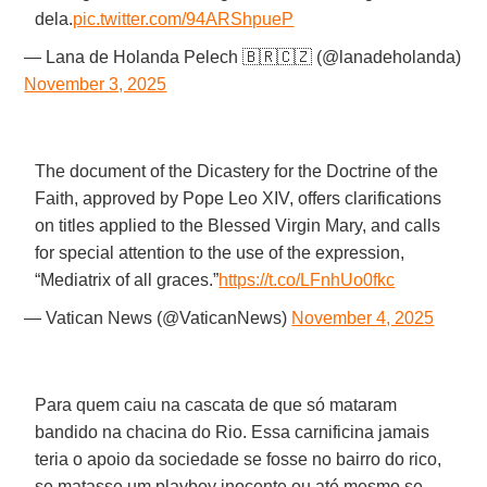
dela.
pic.twitter.com/94ARShpueP
— Lana de Holanda Pelech 🇧🇷🇨🇿 (@lanadeholanda)
November 3, 2025
The document of the Dicastery for the Doctrine of the
Faith, approved by Pope Leo XIV, offers clarifications
on titles applied to the Blessed Virgin Mary, and calls
for special attention to the use of the expression,
“Mediatrix of all graces.”
https://t.co/LFnhUo0fkc
— Vatican News (@VaticanNews)
November 4, 2025
Para quem caiu na cascata de que só mataram
bandido na chacina do Rio. Essa carnificina jamais
teria o apoio da sociedade se fosse no bairro do rico,
se matasse um playboy inocente ou até mesmo se