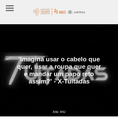
'Imagina usar o cabelo que
quer, usar a roupa que quer
e mandar um papo reto
assim?' - X-Tuitadas
Arte: IHU