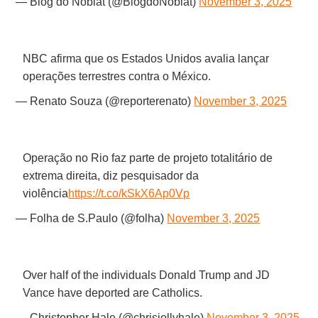
— Blog do Noblat (@BlogdoNoblat)
November 3, 2025
NBC afirma que os Estados Unidos avalia lançar
operações terrestres contra o México.
— Renato Souza (@reporterenato)
November 3, 2025
Operação no Rio faz parte de projeto totalitário de
extrema direita, diz pesquisador da
violência
https://t.co/kSkX6Ap0Vp
— Folha de S.Paulo (@folha)
November 3, 2025
Over half of the individuals Donald Trump and JD
Vance have deported are Catholics.
— Christopher Hale (@chrisjollyhale)
November 3, 2025