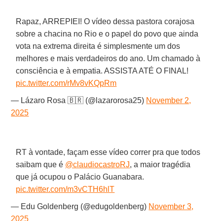
Rapaz, ARREPIEI! O vídeo dessa pastora corajosa
sobre a chacina no Rio e o papel do povo que ainda
vota na extrema direita é simplesmente um dos
melhores e mais verdadeiros do ano. Um chamado à
consciência e à empatia. ASSISTA ATÉ O FINAL!
pic.twitter.com/rMv8vKQpRm
— Lázaro Rosa 🇧🇷 (@lazarorosa25)
November 2,
2025
RT à vontade, façam esse vídeo correr pra que todos
saibam que é
@claudiocastroRJ
, a maior tragédia
que já ocupou o Palácio Guanabara.
pic.twitter.com/m3vCTH6hlT
— Edu Goldenberg (@edugoldenberg)
November 3,
2025