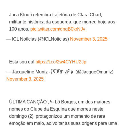
Juca Kfouri relembra trajetória de Clara Charf,
militante histórica da esquerda, que morreu hoje aos
100 anos.
pic.twitter.com/dnqB0krNJv
— ICL Notícias (@ICLNoticias)
November 3, 2025
Esta sou eu!
https://t.co/2w4CYHU2Jp
— Jacqueline Muniz - 🇧🇷🏳️‍🌈💉 (@JacqueOmuniz)
November 3, 2025
ÚLTIMA CANÇÃO 🎶- Lô Borges, um dos maiores
nomes do Clube da Esquina que morreu neste
domingo (2), protagonizou um momento de rara
emoção em maio, ao voltar às suas origens para uma