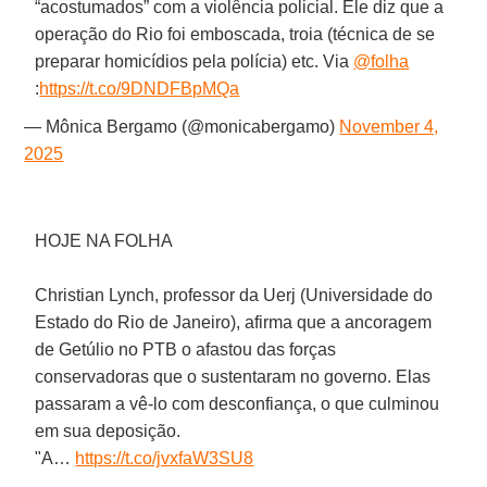
“acostumados” com a violência policial. Ele diz que a
operação do Rio foi emboscada, troia (técnica de se
preparar homicídios pela polícia) etc. Via
@folha
:
https://t.co/9DNDFBpMQa
— Mônica Bergamo (@monicabergamo)
November 4,
2025
HOJE NA FOLHA
Christian Lynch, professor da Uerj (Universidade do
Estado do Rio de Janeiro), afirma que a ancoragem
de Getúlio no PTB o afastou das forças
conservadoras que o sustentaram no governo. Elas
passaram a vê-lo com desconfiança, o que culminou
em sua deposição.
"A…
https://t.co/jvxfaW3SU8