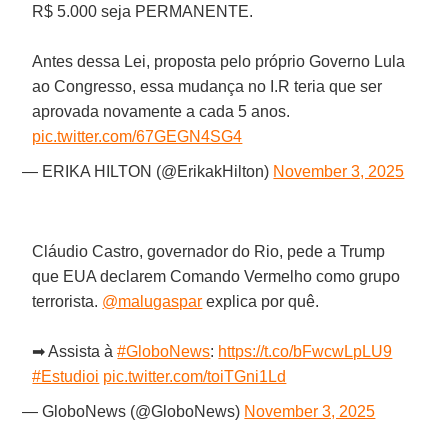
R$ 5.000 seja PERMANENTE.
Antes dessa Lei, proposta pelo próprio Governo Lula
ao Congresso, essa mudança no I.R teria que ser
aprovada novamente a cada 5 anos.
pic.twitter.com/67GEGN4SG4
— ERIKA HILTON (@ErikakHilton)
November 3, 2025
Cláudio Castro, governador do Rio, pede a Trump
que EUA declarem Comando Vermelho como grupo
terrorista.
@malugaspar
explica por quê.
➡ Assista à
#GloboNews
:
https://t.co/bFwcwLpLU9
#Estudioi
pic.twitter.com/toiTGni1Ld
— GloboNews (@GloboNews)
November 3, 2025