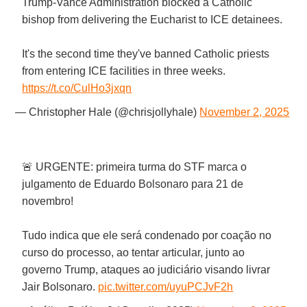
Trump-Vance Administration blocked a Catholic
bishop from delivering the Eucharist to ICE detainees.
It's the second time they've banned Catholic priests
from entering ICE facilities in three weeks.
https://t.co/CulHo3jxqn
— Christopher Hale (@chrisjollyhale)
November 2, 2025
🚨 URGENTE: primeira turma do STF marca o
julgamento de Eduardo Bolsonaro para 21 de
novembro!
Tudo indica que ele será condenado por coação no
curso do processo, ao tentar articular, junto ao
governo Trump, ataques ao judiciário visando livrar
Jair Bolsonaro.
pic.twitter.com/uyuPCJvF2h