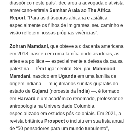
diaspórico neste país”, declarou a advogada e ativista
americano-eritreia
Semhar Araia
ao
The Africa
Report
. “Para as diásporas africana e asiática,
especialmente os filhos de imigrantes, seu caminho e
visão refletem nossas próprias vivências”.
Zohran
Mamdani
, que obteve a cidadania americana
em 2018, nasceu em uma família onde as ideias, as
artes e a política — especialmente a defesa da causa
palestina — têm lugar central. Seu pai,
Mahmood
Mamdani
, nascido em
Uganda
em uma família de
origem indiana — muçulmanos sunitas gujaratis do
estado de
Gujarat
(noroeste da
Índia
) —, é formado
em
Harvard
e um acadêmico renomado, professor de
antropologia na Universidade Columbia,
especializado em estudos pós-coloniais. Em 2021, a
revista britânica
Prospect
o incluiu em sua lista anual
de “50 pensadores para um mundo turbulento”,