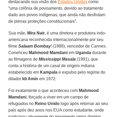
destacando sua visão dos
Estados Unidos
como
“uma colônia de povoamento, devido ao tratamento
dado aos povos indígenas, que ainda não desfrutam
de plenas proteções constitucionais”.
Sua mãe,
Mira
Nair
, é uma diretora e produtora indo-
americana reconhecida internacionalmente por seu
filme
Salaam Bombay
! (1988), vencedor de Cannes.
Conehceu
Mahmood Mamdani
em
Uganda
durante
as filmagens de
Mississippi Masala
(1991), que
conta a história de um casal de origem indiana
estabelecido em
Kampala
e expulso pelo regime do
ditador
Idi Amin
em 1972.
Foi exatamente o que aconteceu com
Mahmood
Mamdani
, forçado a viver em um campo de
refugiados no
Reino Unido
logo após retornar ao seu
país após dez anos nos EUA como estudante, onde
participou ativamente do movimento pelos direitos