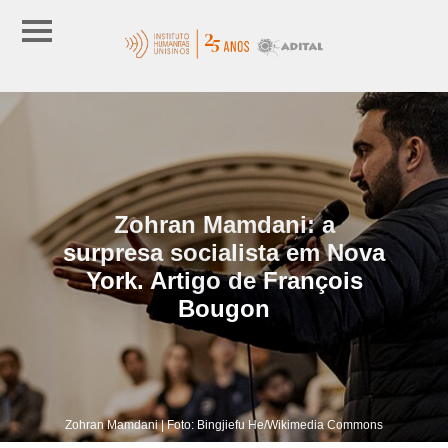
Zohran Mamdani: a
surpresa socialista em Nova
York. Artigo de François
Bougon
Zohran Mamdani | Foto: Bingjiefu He/Wikimedia Commons