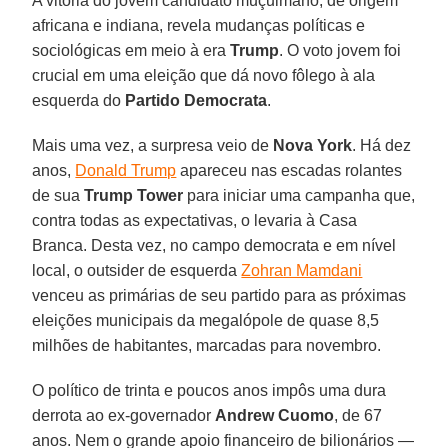
A vitória do jovem candidato muçulmano, de origem
africana e indiana, revela mudanças políticas e
sociológicas em meio à era
Trump
. O voto jovem foi
crucial em uma eleição que dá novo fôlego à ala
esquerda do
Partido
Democrata
.
Mais uma vez, a surpresa veio de
Nova
York
. Há dez
anos,
Donald Trump
apareceu nas escadas rolantes
de sua
Trump Tower
para iniciar uma campanha que,
contra todas as expectativas, o levaria à Casa
Branca. Desta vez, no campo democrata e em nível
local, o outsider de esquerda
Zohran Mamdani
venceu as primárias de seu partido para as próximas
eleições municipais da megalópole de quase 8,5
milhões de habitantes, marcadas para novembro.
O político de trinta e poucos anos impôs uma dura
derrota ao ex-governador
Andrew Cuomo
, de 67
anos. Nem o grande apoio financeiro de bilionários —