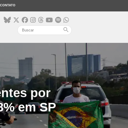
CONTATO
search
entes por
58% em SP