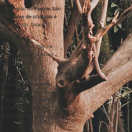
, da região do
Parque São
mais
mortes de crianças e
área, ao todo, foram 41
17 anos, foram mortos na
m evitadas por policiais
am.
ojo de munições foi
 estavam o
adolescente
ícia, outros cinco cartuchos
al do crime e disseram
do no local. Ainda de
a o adolescente, que faleceu