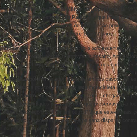
O
38º Batalhão de Polícia Militar Metropolitano
(BPM/M)
Rafael
, na zona leste de
São Paulo
, é o que lidera com 
adolescentes
em decorrência de intervenção policial. Na 
mortes, cujas idades variam entre 14 e 17 anos.
Em janeiro e fevereiro deste ano, dois adolescentes, de 
área do 38º em supostas tentativas de assalto. Ambas fora
militares de folga, que presenciaram as ações e intervier
Segundo o boletim de ocorrência de um dos casos, um est
encontrado a poucos metros de uma motocicleta na qual
morto
e outro suspeito. No entanto, com a chegada da per
foram apresentados pelos agentes que preservavam o loc
terem sido recolhidos por um outro PM que esteve mais ce
acordo com o boletim, o policial à paisana disparou contr
no hospital. O outro suspeito fugiu.