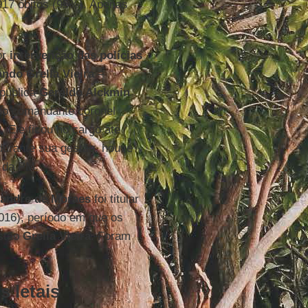
 917 óbitos (95%). Apenas
or
intervenção das polícias
ndo Grella Vieira
–
epública
Geraldo Alckmin
do comandante coronel
Ele ficou no cargo até
durante sua gestão, houve
s da PM.
xandre de Moraes
foi titular
016), período em que os
estão
Grella Vieira
. Foram
 letais