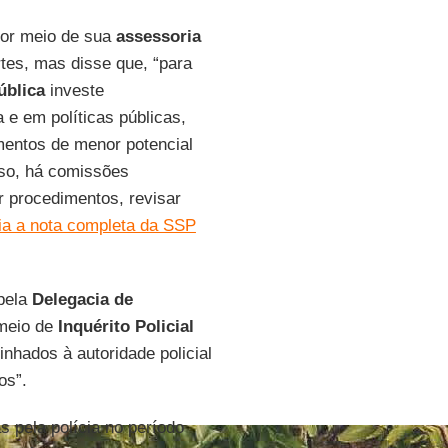
por meio de sua
assessoria
es, mas disse que, “para
ública
investe
e em políticas públicas,
entos de menor potencial
sso, há comissões
r procedimentos, revisar
ia a nota completa da SSP
 pela
Delegacia de
r meio de
Inquérito Policial
hados à autoridade policial
tos”.
 pela polícia no período