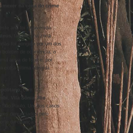
m
mexer na cena do crime
ste ano foi na avenida
ateus
, também na zona
nhas foi atingido por um dos
 boletim de ocorrência, o
uma arma de fogo e, por
a outra vítima atingida
politano
, com 37
mbi
,
Vila Sônia
,
Rio
de São Paulo. Um dos casos
itares denunciados pelo
orte da criança.