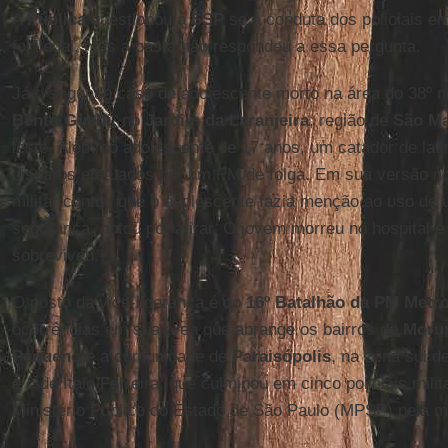
A
Pública
questionou a
SSP
se a conduta dos policiais e
foi ilegal, mas a pasta não respondeu a essa pergunta.
Já o segundo caso de adolescente morto na área do 38º ne
Bento Guelfi
, no
Jardim da Laranjeira
, região de
São M
leste. Além do adolescente de 17 anos, um catador de lati
disparos efetuados por um PM de folga. Em sua versão no
militar contou que o adolescente fazia menção ao uso de 
segurança, optou por atirar. O jovem morreu no hospital e 
sobreviveu.
O posto da vice-liderança é do
16º Batalhão da PM Metro
ocorrências em sua área que abrange os bairros do
Moru
Pequeno
e a comunidade de
Paraisópolis
, na zona sul 
é o de Ítalo Ferreira, que culminou em cinco policiais mil
Ministério Público do Estado de São Paulo (MPSP) pela m