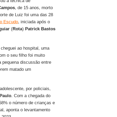
ou a técnica de
 Campos
, de 15 anos, morto
orte de Luiz foi uma das 28
o Escudo
, iniciada após o
guiar
(
Rota
)
Patrick Bastos
cheguei ao hospital, uma
m o seu filho foi muito
a pequena discussão entre
r terem matado um
adolescente, por policiais,
Paulo
. Com a chegada do
 58% o número de crianças e
al, aponta o levantamento
m 2023.