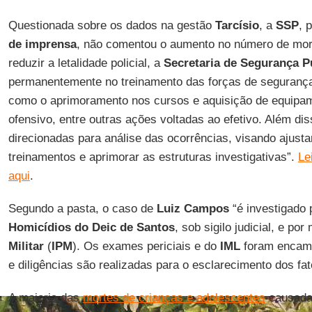
Questionada sobre os dados na gestão
Tarcísio
, a
SSP
, 
de imprensa
, não comentou o aumento no número de mort
reduzir a letalidade policial, a
Secretaria de Segurança P
permanentemente no treinamento das forças de segurança 
como o aprimoramento nos cursos e aquisição de equipam
ofensivo, entre outras ações voltadas ao efetivo. Além di
direcionadas para análise das ocorrências, visando ajusta
treinamentos e aprimorar as estruturas investigativas”.
Le
aqui
.
Segundo a pasta, o caso de
Luiz Campos
“é investigado
Homicídios do Deic de Santos
, sob sigilo judicial, e po
Militar
(
IPM
). Os exames periciais e do
IML
foram encamin
e diligências são realizadas para o esclarecimento dos fa
A maioria das
mortes de crianças e adolescentes
causadas