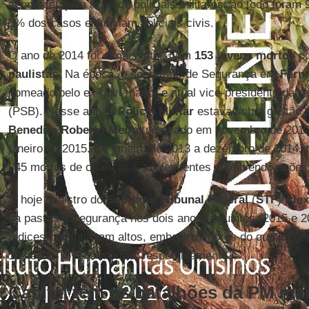
aconteceu pela ação de policiais militares: ao todo foram
5% dos casos envolviam policiais civis.
O ano de 2014 foi o mais letal, com
153 jovens mortos
p
paulistas
. Na época, o secretário de Segurança era
Ferna
nomeado pelo ex-governador e atual vice-presidente da r
(PSB). Nesse ano, a
Polícia Militar
estava sob a gestão 
Benedito Roberto Meira
, nomeado em novembro de 2012. 
janeiro de 2015. De janeiro de 2013 a dezembro de 2014, 
245 mortes de crianças e adolescentes envolvendo açõe
O hoje ministro do
Supremo Tribunal Federal
(
STF
)
Ale
da pasta de Segurança nos dois anos seguintes (2015 e 2
índices continuavam altos, embora menores do que na g
137 e 128 jovens mortos, respectivamente.
Capital tem os batalhões da PM mais