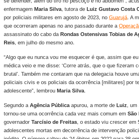
se defender, além do tiro no pescoço e no abdômen”, acus
enfermagem
Maria Silva
, tutora de
Luiz Gustavo Costa
por policiais militares em agosto de 2023, no
Guarujá
. A m
que ocorreram apenas no ano passado durante a
Operaçã
assassinato do cabo da
Rondas Ostensivas Tobias de A
Reis
, em julho do mesmo ano.
“Algo que eu nunca vou me esquecer é que, assim que eu 
médica veio e me disse: ‘Corre atrás, que o que fizeram co
brutal’. Também me contaram que na delegacia houve um
policiais civis e os policiais da ocorrência [militares] po
adolescente”, lembrou
Maria Silva
.
Segundo a
Agência Pública
apurou, a morte de
Luiz
, um 
tornou-se uma ocorrência cada vez mais comum em
São 
governador
Tarcísio de Freitas
, o estado viu crescer em
adolescentes mortas em decorrência de intervenção polici
inédito. O número saltou de 24 óbitos em 2022 para 38 e