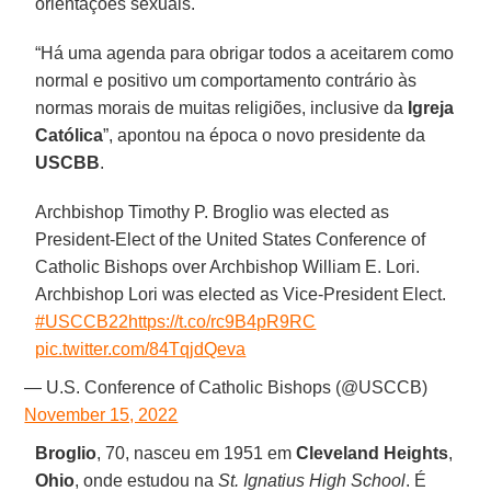
orientações sexuais.
“Há uma agenda para obrigar todos a aceitarem como
normal e positivo um comportamento contrário às
normas morais de muitas religiões, inclusive da
Igreja
Católica
”, apontou na época o novo presidente da
USCBB
.
Archbishop Timothy P. Broglio was elected as
President-Elect of the United States Conference of
Catholic Bishops over Archbishop William E. Lori.
Archbishop Lori was elected as Vice-President Elect.
#USCCB22
https://t.co/rc9B4pR9RC
pic.twitter.com/84TqjdQeva
— U.S. Conference of Catholic Bishops (@USCCB)
November 15, 2022
Broglio
, 70, nasceu em 1951 em
Cleveland Heights
,
Ohio
, onde estudou na
St. Ignatius High School
. É