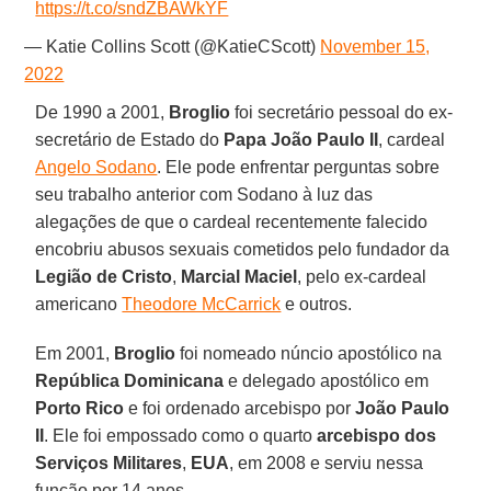
https://t.co/sndZBAWkYF
— Katie Collins Scott (@KatieCScott)
November 15,
2022
De 1990 a 2001,
Broglio
foi secretário pessoal do ex-
secretário de Estado do
Papa João Paulo II
, cardeal
Angelo Sodano
. Ele pode enfrentar perguntas sobre
seu trabalho anterior com Sodano à luz das
alegações de que o cardeal recentemente falecido
encobriu abusos sexuais cometidos pelo fundador da
Legião de Cristo
,
Marcial Maciel
, pelo ex-cardeal
americano
Theodore McCarrick
e outros.
Em 2001,
Broglio
foi nomeado núncio apostólico na
República Dominicana
e delegado apostólico em
Porto Rico
e foi ordenado arcebispo por
João Paulo
II
. Ele foi empossado como o quarto
arcebispo dos
Serviços Militares
,
EUA
, em 2008 e serviu nessa
função por 14 anos.