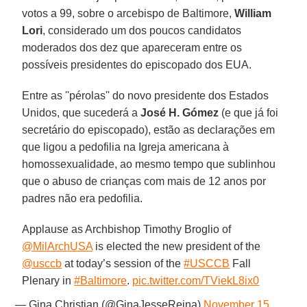
votos a 99, sobre o arcebispo de Baltimore,
William
Lori
, considerado um dos poucos candidatos
moderados dos dez que apareceram entre os
possíveis presidentes do episcopado dos EUA.
Entre as ''pérolas'' do novo presidente dos Estados
Unidos, que sucederá a
José H. Gómez
(e que já foi
secretário do episcopado), estão as declarações em
que ligou a pedofilia na Igreja americana à
homossexualidade, ao mesmo tempo que sublinhou
que o abuso de crianças com mais de 12 anos por
padres não era pedofilia.
Applause as ⁦Archbishop Timothy Broglio of
@MilArchUSA
⁩ is elected the new president of the
@usccb
at today’s session of the
#USCCB
Fall
Plenary in
#Baltimore
.
pic.twitter.com/TViekL8ix0
— Gina Christian (@GinaJesseReina)
November 15,