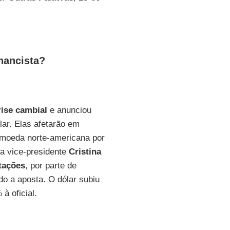
nancista?
rise cambial
e anunciou
ar. Elas afetarão em
a moeda norte-americana por
a vice-presidente
Cristina
tações
, por parte de
o a aposta. O dólar subiu
à oficial.