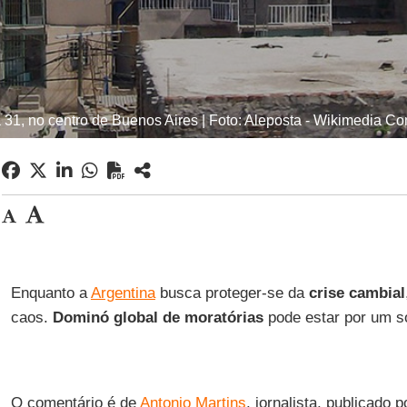
 31, no centro de Buenos Aires | Foto: Aleposta - Wikimedia 
Enquanto a
Argentina
busca proteger-se da
crise cambial
caos.
Dominó global de moratórias
pode estar por um s
O comentário é de
Antonio Martins
, jornalista, publicado 