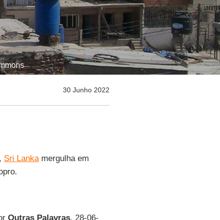
Commons
30 Junho 2022
,
Sri Lanka
mergulha em
opro.
por
Outras Palavras
, 28-06-