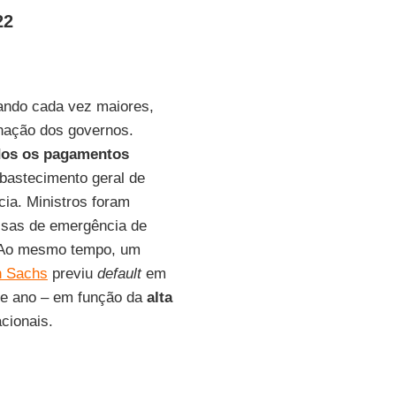
22
ando cada vez maiores,
inação dos governos.
dos os pagamentos
bastecimento geral de
cia. Ministros foram
essas de emergência de
. Ao mesmo tempo, um
 Sachs
previu
default
em
te ano – em função da
alta
cionais.