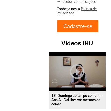
receber comunicações.
Conheça nossa
Política de
Privacidade
.
Vídeos IHU
play_circle_outline
18º Domingo do tempo comum -
Ano A - Dai-lhes vós mesmos de
comer