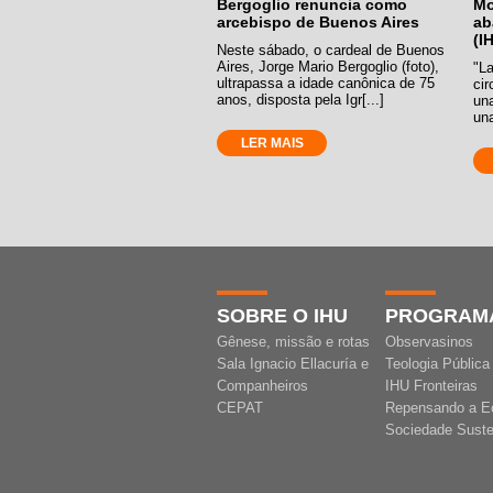
Bergoglio renuncia como
Mo
arcebispo de Buenos Aires
ab
(I
Neste sábado, o cardeal de Buenos
Aires, Jorge Mario Bergoglio (foto),
"La
ultrapassa a idade canônica de 75
cir
anos, disposta pela Igr[...]
una
una
LER MAIS
SOBRE O IHU
PROGRAM
Gênese, missão e rotas
Observasinos
Sala Ignacio Ellacuría e
Teologia Pública
Companheiros
IHU Fronteiras
CEPAT
Repensando a E
Sociedade Suste