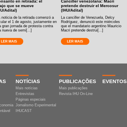
nsanto en retirada: el
Canciller venezolana: Macri
ajo que se mueve
pretende destruir el Mercosur
HU/Adital)
(IHU/Adital)
 noticia de la retirada comenzó a
La canciller de Venezuela, Delcy
cular el 1 de agosto, justamente en
Rodríguez, denunció este miércoles
 gran jornada de protesta contra
que el mandatario argentino Mauricio
 nueva de semi[...]
Macri pretende destrui[...]
LER MAIS
LER MAIS
AS
NOTÍCIAS
PUBLICAÇÕES
EVENTOS
Mais notícias
Mais publicações
Entrevistas
Revista IHU On-Line
Páginas especiais
conomia
Jornalismo Experimental
ntável
IHUCAST