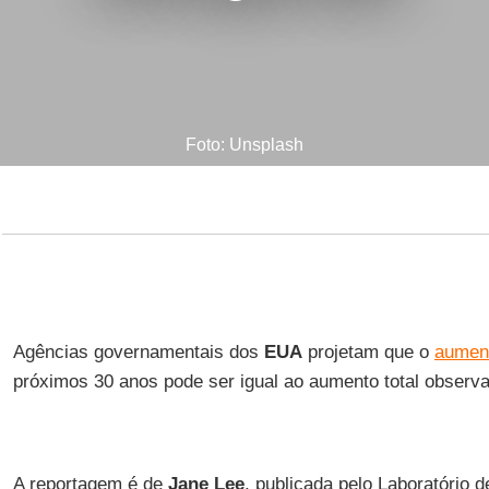
Foto: Unsplash
Agências governamentais dos
EUA
projetam que o
aument
próximos 30 anos pode ser igual ao aumento total observ
A reportagem é de
Jane Lee
, publicada pelo Laboratório 