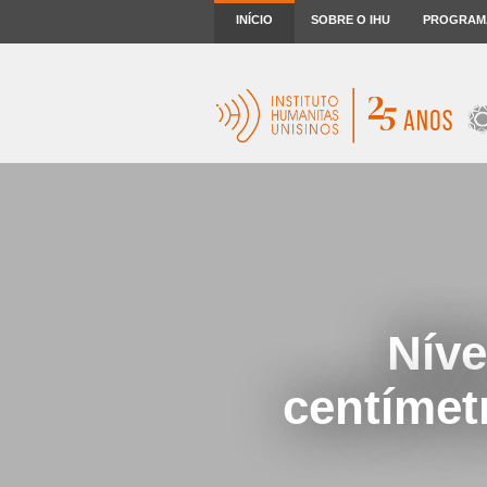
INÍCIO
SOBRE O IHU
PROGRAM
Níve
centímet