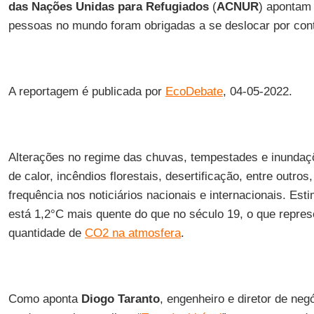
das Nações Unidas para Refugiados
(
ACNUR
) apontam
pessoas no mundo foram obrigadas a se deslocar por co
A reportagem é publicada por
EcoDebate
, 04-05-2022.
Alterações no regime das chuvas, tempestades e inundaç
de calor, incêndios florestais, desertificação, entre outr
frequência nos noticiários nacionais e internacionais. Est
está 1,2°C mais quente do que no século 19, o que repr
quantidade de
CO2 na atmosfera
.
Como aponta
Diogo Taranto
, engenheiro e diretor de ne