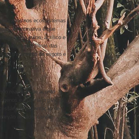
contrados nos ecossistemas
icas, a estimativa é que
sticos como nylon, acrílico e
e escapam dos filtros das
s de tratamento de esgoto e
a.
ando realizado de acordo
tógenos e matéria orgânica;
cessária a implantação de
arvão ativado, carvão
.