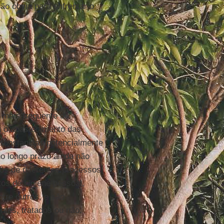
ão óbvia para enfrentar o
 mais frequente de
a o abastecimento das
substancias potencialmente
o longo prazo ainda não
s de diferentes processos,
os de higiene pessoal,
tre outros, e são
ntes, tratados ou não.