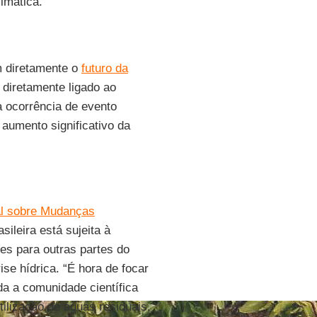
imática.”
 diretamente o
futuro da
 diretamente ligado ao
 ocorrência de evento
aumento significativo da
tal sobre Mudanças
ileira está sujeita à
es para outras partes do
se hídrica. “É hora de focar
da a comunidade científica
tilização de águas residuais,