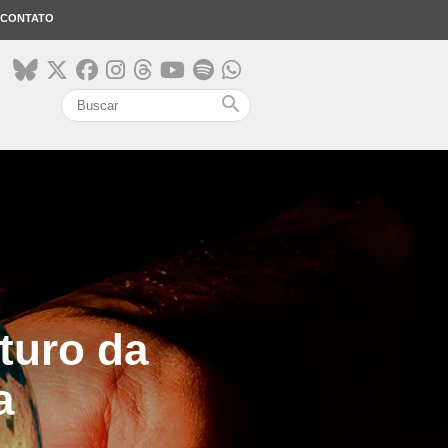
CONTATO
search
turo da
a