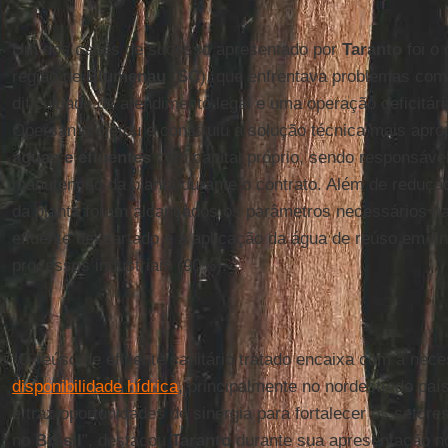
Um dos cases de sucesso apresentado por
Taranto
foi o 
região de
Blumenau
(
SC
), que enfrentava problemas com
dificuldade de atendimento legal e uma operação deficitár
Opersan projetou e construiu a solução técnica mais apro
águas e efluentes
com capital próprio, sendo responsáve
manutenção da planta durante o contrato. Além de reduç
da planta foram alcançados os parâmetros necessários pa
efluente descartado e a aplicação da água de reúso em fin
processos industriais (90%).
“O reúso de efluente sanitário tratado encaixa com a nec
disponibilidade hídrica
, principalmente no nordeste do paí
e traz oportunidades de sinergia para fortalecer os setor
no
Brasil
”, destacou
Taranto
durante sua apresentação n