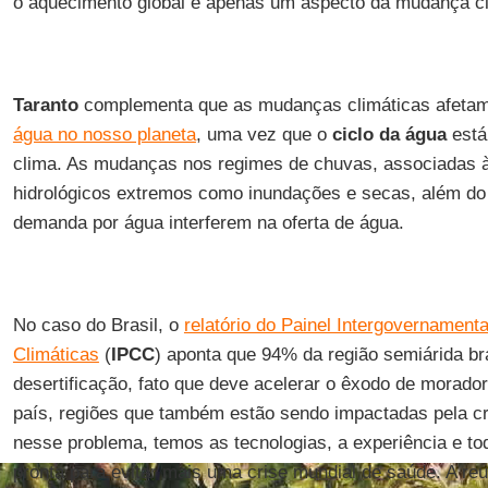
o aquecimento global é apenas um aspecto da mudança cl
Taranto
complementa que as mudanças climáticas afetam
água no nosso planeta
, uma vez que o
ciclo da água
está
clima. As mudanças nos regimes de chuvas, associadas à
hidrológicos extremos como inundações e secas, além do 
demanda por água interferem na oferta de água.
No caso do Brasil, o
relatório do Painel Intergovernamen
Climáticas
(
IPCC
) aponta que 94% da região semiárida bras
desertificação, fato que deve acelerar o êxodo de morador
país, regiões que também estão sendo impactadas pela cri
nesse problema, temos as tecnologias, a experiência e to
pronta para evitar mais uma crise mundial de saúde. A reu