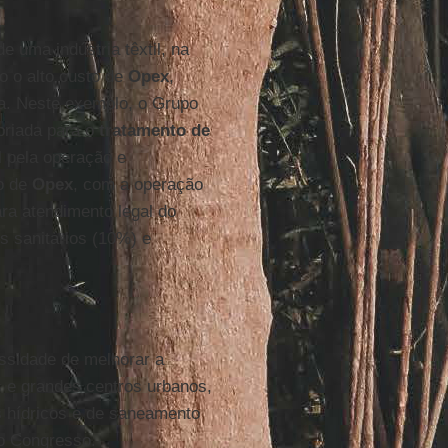
de uma indústria têxtil, na
o o alto custo de
Opex
,
ia. Neste exemplo, o Grupo
priada para o
tratamento de
l pela operação e
ão de
Opex
, com a operação
ra atendimento legal do
s sanitários (10%) e
essidade de melhorar a
s e grandes centros urbanos,
es hídricos e de saneamento
o Congresso.