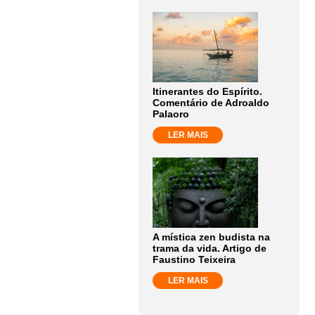
Itinerantes do Espírito.
Comentário de Adroaldo
Palaoro
LER MAIS
A mística zen budista na
trama da vida. Artigo de
Faustino Teixeira
LER MAIS