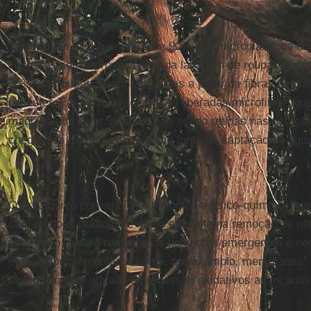
Taranto
destaca que cerca de 90% dos microplásticos en
costeiros sejam provenientes da lavagem de roupas sintét
60% das roupas sejam fabricadas a partir de fibras de plá
poliéster. Em cada lavagem, são liberadas microfibras qu
máquinas de lavar, acabam não sendo retidas nas estaçõe
chegam os rios utilizados como fonte de captação de águ
O tratamento convencional biológico e físico-químico, qu
com as boas práticas, é muito eficiente na remoção de pa
entretanto, para a remoção de poluentes emergentes é ne
etapas complementares como, por exemplo, membranas, c
biologicamente ativado e processos oxidativos avançados