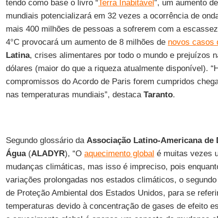
tendo como base o livro “
Terra Inabitável
”, um aumento de
mundiais potencializará em 32 vezes a ocorrência de onda
mais 400 milhões de pessoas a sofrerem com a escassez
4°C provocará um aumento de 8 milhões de
novos casos 
Latina
, crises alimentares por todo o mundo e prejuízos n
dólares (maior do que a riqueza atualmente disponível). 
compromissos do Acordo de Paris forem cumpridos cheg
nas temperaturas mundiais”, destaca
Taranto
.
Segundo glossário da
Associação Latino-Americana de 
Água
(
ALADYR
), “O
aquecimento global
é muitas vezes 
mudanças climáticas, mas isso é impreciso, pois enquanto
variações prolongadas nos estados climáticos, o segundo
de Proteção Ambiental dos Estados Unidos, para se refer
temperaturas devido à concentração de gases de efeito es