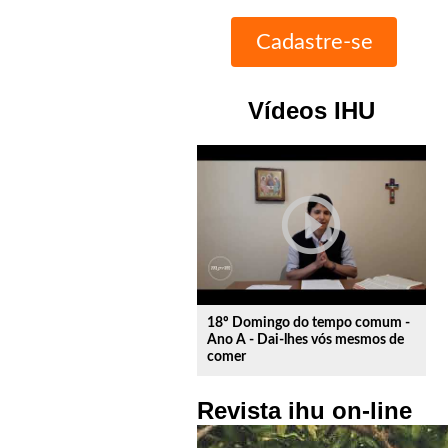
Vídeos IHU
play_circle_outline
18º Domingo do tempo comum -
Ano A - Dai-lhes vós mesmos de
comer
Revista ihu on-line