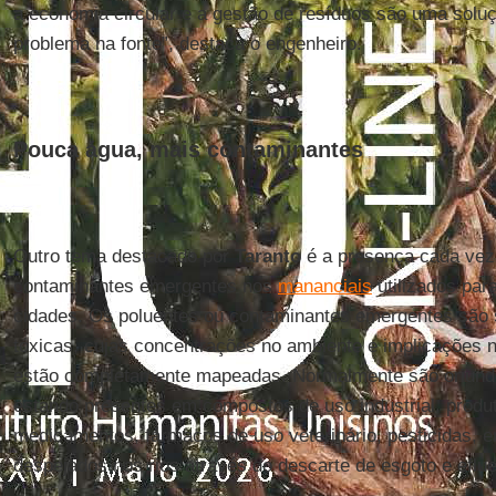
a economia circular e a gestão de resíduos são uma soluç
problema na fonte”, destaca o engenheiro.
Pouca água, mais contaminantes
Outro tema destacado por
Taranto
é a presença cada vez
contaminantes emergentes nos
mananciais
utilizados par
cidades. Os poluentes ou contaminantes emergentes são 
tóxicas, cujas concentrações no ambiente e implicações n
estão completamente mapeadas. Normalmente são oriundo
estando presentes em compostos de uso industrial, produt
medicamentos, fármacos de uso veterinário, pesticidas, en
despejados nos rios através do descarte de esgoto e eflue