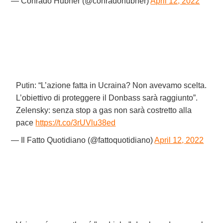
— Conrado Hubner (@conradohubner)
April 12, 2022
Putin: “L’azione fatta in Ucraina? Non avevamo scelta.
L’obiettivo di proteggere il Donbass sarà raggiunto”.
Zelensky: senza stop a gas non sarà costretto alla
pace
https://t.co/3rUVlu38ed
— Il Fatto Quotidiano (@fattoquotidiano)
April 12, 2022