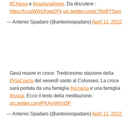
#Chiesa
e
#nazionalismo
. Da discutere :
https://t.co/Wi91KgwDFk
pic.twitter.com/c78oBY5jon
— Antonio Spadaro (@antoniospadaro)
April 12, 2022
Gesù muore in croce. Tredicesimo stazione della
#ViaCrucis
del venerdì santo al Colosseo. La croce
sarà portata da una famiglia
#ucraina
e una famiglia
#russa
. Ecco il testo della meditazione.
pic.twitter.com/PKAviWVd3P
— Antonio Spadaro (@antoniospadaro)
April 12, 2022