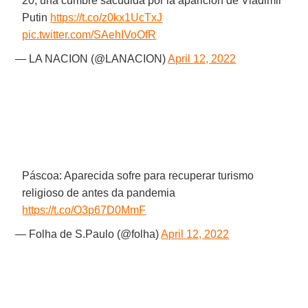
20, una cumbre sacudida por la aparición de Vladimir
Putin
https://t.co/z0kx1UcTxJ
pic.twitter.com/SAehIVoOfR
— LA NACION (@LANACION)
April 12, 2022
Páscoa: Aparecida sofre para recuperar turismo
religioso de antes da pandemia
https://t.co/O3p67D0MmF
— Folha de S.Paulo (@folha)
April 12, 2022