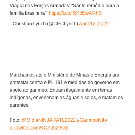
Viagra nas Forças Armadas: “Santo remédio para a
família brasileira”.
https://t.co/lRKcEwARhS
— Christian Lynch (@CECLynch)
April 12, 2022
Marchamos até o Ministério de Minas e Energia ara
protestar contra o PL 191 e medidas do governo em
apoio ao garimpo. Entram ilegalmente em terras
indígenas, envenenam as águas e solos, e matam os
parentes!
Foto:
@MidiaNINJA
#ATL2022
#GarimpoNão
pic.twitter.com/4OZu52t8G4