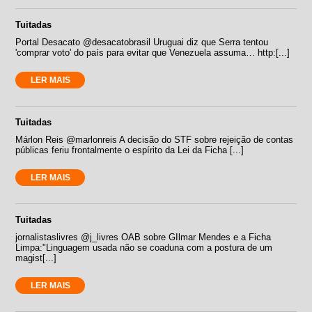
Tuitadas
Portal Desacato ‏@desacatobrasil Uruguai diz que Serra tentou
'comprar voto' do país para evitar que Venezuela assuma… http:[...]
LER MAIS
Tuitadas
Márlon Reis ‏@marlonreis A decisão do STF sobre rejeição de contas
públicas feriu frontalmente o espírito da Lei da Ficha [...]
LER MAIS
Tuitadas
jornalistaslivres ‏@j_livres OAB sobre GIlmar Mendes e a Ficha
Limpa:"Linguagem usada não se coaduna com a postura de um
magist[...]
LER MAIS