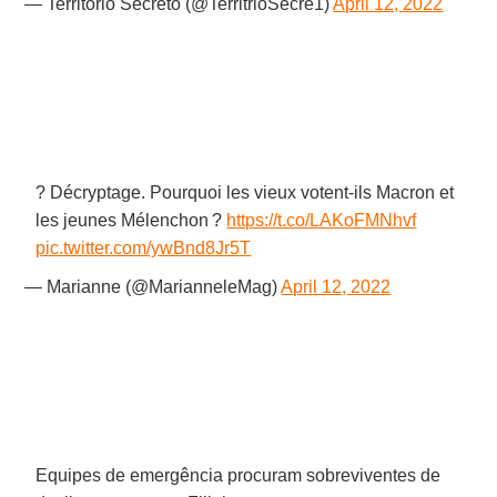
— Território Secreto (@TerritrioSecre1)
April 12, 2022
? Décryptage. Pourquoi les vieux votent-ils Macron et
les jeunes Mélenchon ?
https://t.co/LAKoFMNhvf
pic.twitter.com/ywBnd8Jr5T
— Marianne (@MarianneleMag)
April 12, 2022
Equipes de emergência procuram sobreviventes de