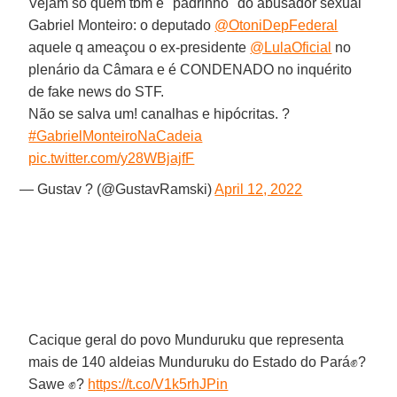
Vejam só quem tbm é "padrinho" do abusador sexual
Gabriel Monteiro: o deputado
@OtoniDepFederal
aquele q ameaçou o ex-presidente
@LulaOficial
no
plenário da Câmara e é CONDENADO no inquérito
de fake news do STF.
Não se salva um! canalhas e hipócritas. ?
#GabrielMonteiroNaCadeia
pic.twitter.com/y28WBjajfF
— Gustav ? (@GustavRamski)
April 12, 2022
Cacique geral do povo Munduruku que representa
mais de 140 aldeias Munduruku do Estado do Pará✊?
Sawe ✊?
https://t.co/V1k5rhJPin