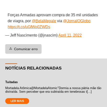
Forças Armadas aprovam compra de 35 mil unidades
de viagra, por ⁦
@BelaMegale
⁩ via ⁦
@JornalOGlobo
https://t.co/uGfWo0ZWDs
— Jeff Nascimento (@jnascim)
April 11, 2022
⚠️
Comunicar erro
NOTÍCIAS RELACIONADAS
Tuitadas
Mortadela Atômica‏@MortadelaAtomic"Dormia a nossa pátria mãe tão
distraída. Sem perceber que era subtraída em tenebrosas t[...]
LER MAIS