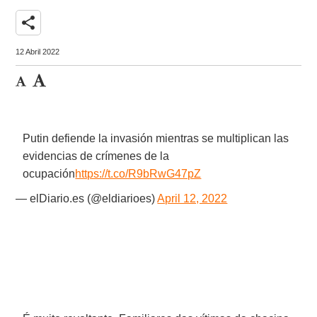
share
12 Abril 2022
Putin defiende la invasión mientras se multiplican las
evidencias de crímenes de la
ocupación
https://t.co/R9bRwG47pZ
— elDiario.es (@eldiarioes)
April 12, 2022