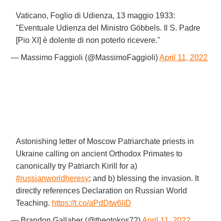
Vaticano, Foglio di Udienza, 13 maggio 1933:
"Eventuale Udienza del Ministro Göbbels. Il S. Padre
[Pio XI] è dolente di non poterlo ricevere."
— Massimo Faggioli (@MassimoFaggioli)
April 11, 2022
Astonishing letter of Moscow Patriarchate priests in
Ukraine calling on ancient Orthodox Primates to
canonically try Patriarch Kirill for a)
#russianworldheresy
; and b) blessing the invasion. It
directly references Declaration on Russian World
Teaching.
https://t.co/aPdDtw6liD
— Brandon Gallaher (@theotokos72)
April 11, 2022