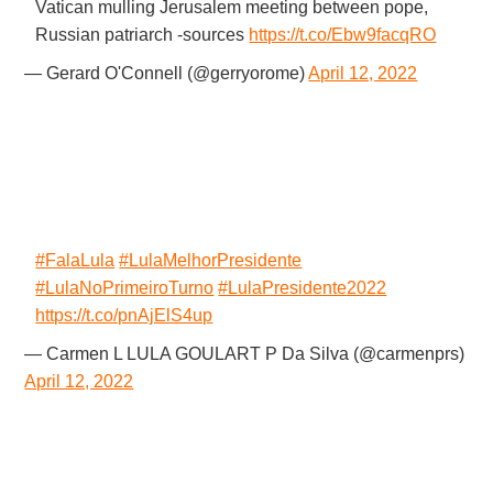
Vatican mulling Jerusalem meeting between pope,
Russian patriarch -sources
https://t.co/Ebw9facqRO
— Gerard O'Connell (@gerryorome)
April 12, 2022
#FalaLula
#LulaMelhorPresidente
#LulaNoPrimeiroTurno
#LulaPresidente2022
https://t.co/pnAjElS4up
— Carmen L LULA GOULART P Da Silva (@carmenprs)
April 12, 2022