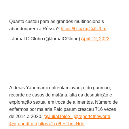
Quanto custou para as grandes multinacionais
abandonarem a Rússia?
https://t.co/xqiCiJlU0m
— Jornal O Globo (@JornalOGlobo)
April 12, 2022
Aldeias Yanomami enfrentam avanço do garimpo,
recorde de casos de malária, alta da desnutrição e
exploração sexual em troca de alimentos. Número de
enfermos por malária Falciparum cresceu 716 vezes
de 2014 a 2020.
@JuliaDolce_
@report4theworld
@groundtruth
https://t.co/hE1hnIiNde