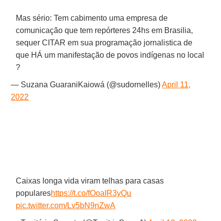
Mas sério: Tem cabimento uma empresa de
comunicação que tem repórteres 24hs em Brasilia,
sequer CITAR em sua programação jornalistica de
que HÁ um manifestação de povos indígenas no local
?
— Suzana GuaraniKaiowá (@sudornelles)
April 11,
2022
Caixas longa vida viram telhas para casas
populares
https://t.co/fOoaIR3yQu
pic.twitter.com/Lv5bN9nZwA