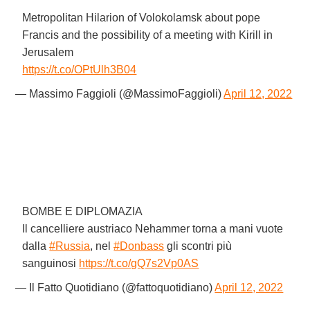
Metropolitan Hilarion of Volokolamsk about pope
Francis and the possibility of a meeting with Kirill in
Jerusalem
https://t.co/OPtUlh3B04
— Massimo Faggioli (@MassimoFaggioli)
April 12, 2022
BOMBE E DIPLOMAZIA
Il cancelliere austriaco Nehammer torna a mani vuote
dalla
#Russia
, nel
#Donbass
gli scontri più
sanguinosi
https://t.co/gQ7s2Vp0AS
— Il Fatto Quotidiano (@fattoquotidiano)
April 12, 2022