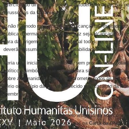
exercício do direito dos povos à autodeterminação, das 
e russófilas da
Ucrânia
.
E não há modo mais eficaz para alcançar tal resultado d
pública e permanente, até que a paz seja alcançada, os
para dar origem a um debate no qual todos, a começar pe
deverão assumir as suas responsabilidades diante do gê
Seria uma iniciativa excepcional, sem precedentes, dota
político e simbólico, que serviria para sinalizar a gravid
sobre a humanidade e para comprometer todos os Estado
sério o princípio da paz estabelecido pelo Estatuto da inst
membros.
Seria um mérito histórico se quem propusesse isso fosse
repúdio à guerra expressado pelo artigo 11 da sua Consti
mesmas palavras recém-lembradas na
Carta da ONU
. S