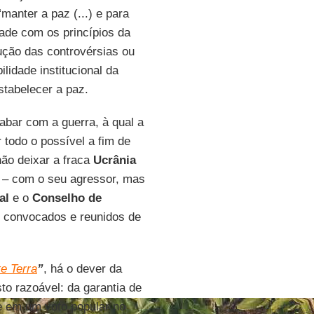
“manter a paz (...) e para
dade com os princípios da
lução das controvérsias ou
lidade institucional da
stabelecer a paz.
abar com a guerra, à qual a
 todo o possível a fim de
não deixar a fraca
Ucrânia
o – com o seu agressor, mas
al
e o
Conselho de
, convocados e reunidos de
te Terra
”
, há o dever da
to razoável: da garantia de
 em um voto popular no