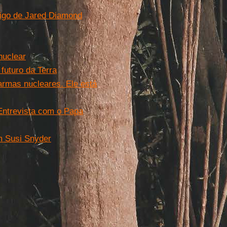
igo de Jared Diamond
nuclear
futuro da Terra
 armas nucleares. Ele está
Entrevista com o Papa
om Susi Snyder