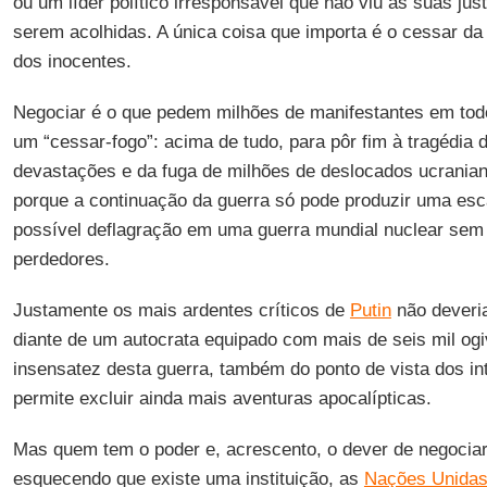
ou um líder político irresponsável que não viu as suas jus
serem acolhidas. A única coisa que importa é o cessar d
dos inocentes.
Negociar é o que pedem milhões de manifestantes em t
um “cessar-fogo”: acima de tudo, para pôr fim à tragédia
devastações e da fuga de milhões de deslocados ucranian
porque a continuação da guerra só pode produzir uma esca
possível deflagração em uma guerra mundial nuclear se
perdedores.
Justamente os mais ardentes críticos de
Putin
não deveri
diante de um autocrata equipado com mais de seis mil ogi
insensatez desta guerra, também do ponto de vista dos i
permite excluir ainda mais aventuras apocalípticas.
Mas quem tem o poder e, acrescento, o dever de negocia
esquecendo que existe uma instituição, as
Nações Unida