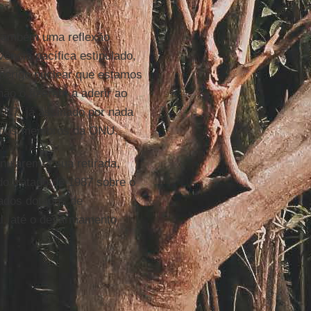
s também uma reflexão
ência pacífica estipulado,
 perigo nuclear que estamos
ão o fizeram a aderir ao
2017, já assinado por nada
os dos membros da ONU.
nularem a sua retirada,
do tratado de 1987 sobre o
tados dotados de
l, até o desarmamento