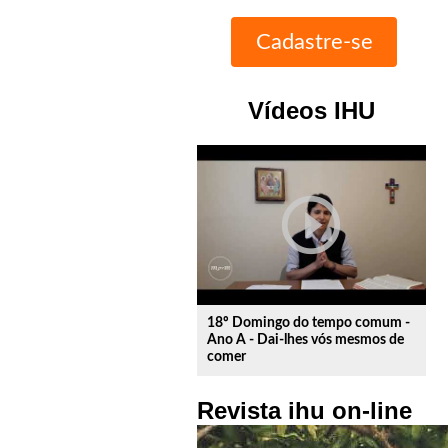
Vídeos IHU
play_circle_outline
18º Domingo do tempo comum -
Ano A - Dai-lhes vós mesmos de
comer
Revista ihu on-line