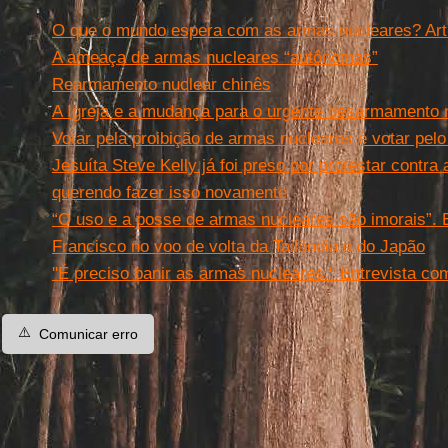
O que o mundo espera com as armas nucleares? Art
A ameaça de armas nucleares “autônomas”
Rearmamento nuclear chinês
A Igreja e a mudança para o urgente desarmamento 
Votar pela proibição de armas nucleares é votar pelo 
Jesuíta Steve Kelly já foi preso por protestar contra
querendo fazer isso novamente
“O uso e a posse de armas nucleares são imorais”. 
Francisco no voo de volta da Tailândia e do Japão
''É preciso banir as armas nucleares.'' Entrevista c
⚠️
Comunicar erro