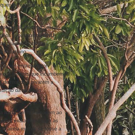
pequenas regiões russófonas
o que reunir em uma sessão
 órgãos supremos da
ONU
,
las maiores potências,
nero humano.
da de um enorme valor
ade dos perigos que incumbem
s do mundo a levarem a
ituição da qual são
 a
Itália
, em homenagem ao
tuição, exatamente com as
eria ainda melhor se fosse a