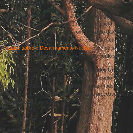
União Europeia
quem propusesse isso.
A partir disso, poderia surgir não só o fim da guerra, ma
comum sobre a necessidade de refundar o pacto de conviv
sem as necessárias garantias, com a criação da
ONU
. O
correndo poderia pelo menos induzir os países que ainda n
Tratado sobre o Desarmamento Nuclear
de 7 de julho de 
menos do que 122 países, isto é, por mais de dois terç
Acima de tudo, poderia convencer os
Estados Unidos
a a
decidida em 2 de agosto de 2019 pelo presidente
Trump
, 
progressivo desarmamento nuclear e induzir todos os Es
armamentos atômicos a retomarem esse processo gradua
nuclear do planeta inteiro.
Leia mais