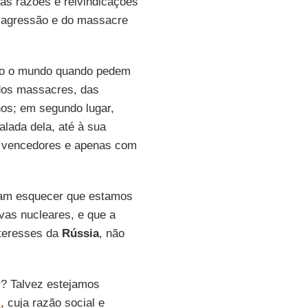
tas razões e reivindicações
a agressão e do massacre
odo o mundo quando pedem
 dos massacres, das
os; em segundo lugar,
lada dela, até à sua
m vencedores e apenas com
am esquecer que estamos
vas nucleares, e que a
nteresses da
Rússia
, não
r? Talvez estejamos
s
, cuja razão social e