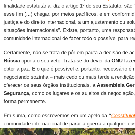
finalidade estatutária, diz o artigo 1º do seu Estatuto, são 
esse fim (...) chegar, por meios pacíficos, e em conformi
justiça e do direito internacional, a um ajustamento ou so
situações internacionais”. Existe, portanto, uma responsabi
comunidade internacional de fazer todo o possível para re
Certamente, não se trata de pôr em pauta a decisão de ac
Rússia
oporia o seu veto. Trata-se do dever da
ONU
fazer
obter a paz. E o que é possível e, portanto, necessário é 
negociando sozinha – mais cedo ou mais tarde a rendiçã
oferecer os seus órgãos institucionais, a
Assembleia Ger
Segurança
, como os lugares e os sujeitos da negociação
forma permanente.
Em suma, como escrevemos em um apelo da
“
Constituin
comunidade internacional de parar a guerra a qualquer cus
que a Ucrânia não entrará na
Otan
à autonomia, com base