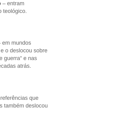
o
– entram
 teológico.
 – em mundos
 e o deslocou sobre
e guerra” e nas
écadas atrás.
 referências que
pois também deslocou