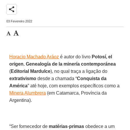
share
03 Fevereiro 2022
Horacio Machado Aráoz
é autor do livro
Potosí, el
origen. Genealogía de la minería contemporánea
(
Editorial
Mardulce
), no qual traça a ligação do
extrativismo
desde a chamada “
Conquista da
América
” até hoje, com exemplos específicos como a
Minera Alumbrera
(em Catamarca, Província da
Argentina).
“Ser fornecedor de
matérias
-
primas
obedece a um