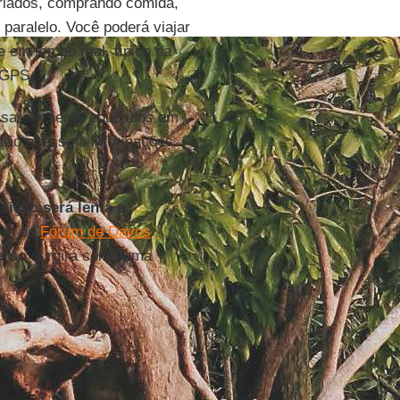
riados, comprando comida,
paralelo. Você poderá viajar
 em tempo real, típico da
 GPS.
essarem serão educados em
erão acesso a informações
nsição será lenta e
cos do
Fórum de Davos
erso
surgirá como uma