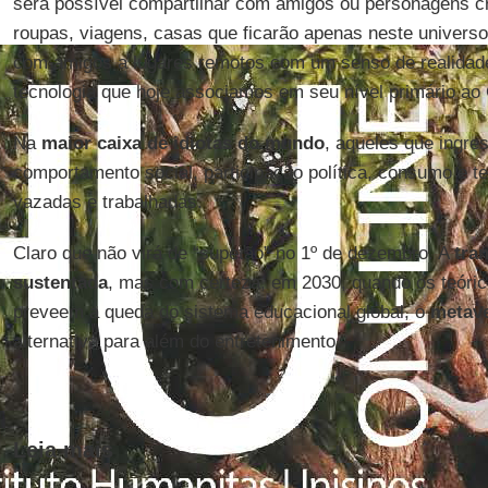
será possível compartilhar com amigos ou personagens c
roupas, viagens, casas que ficarão apenas neste universo 
com amigos a lugares remotos com um senso de realidade
tecnologia que hoje associamos em seu nível primário ao
Na
maior caixa de idiotas do mundo
, aqueles que ingr
comportamento social, participação política, consumo e t
vazadas e trabalhadas.
Claro que não virá de “supetão” no 1º de dezembro. A
tra
sustentada
, mas com certeza, em 2030, quando os teóri
preveem a queda do sistema educacional global, o
metav
alternativa para além do entretenimento.
Leia mais