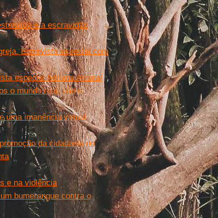
estendida e a escravidão
greja. Entrevista especial com
ista especial Adriana Amaral
os o mundo real, não o
de uma imanência virtual.
da promoção da cidadania no
nta
s e na violência
a um bumerangue contra o