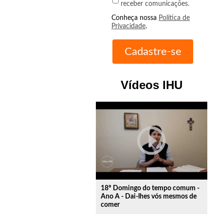
receber comunicações.
Conheça nossa
Política de
Privacidade
.
Vídeos IHU
play_circle_outline
18º Domingo do tempo comum -
Ano A - Dai-lhes vós mesmos de
comer