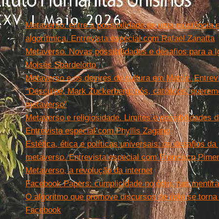
Metaverso: entre a possibilidade de uma existência 
algorítmica. Entrevista especial com Rafael Zanatta
Metaverso. Novas possibilidades e desafios para a I
Moisés Sbardelotto
Metaverso e os devires de cultura em Matrix. Entrev
“Desculpe, Mark Zuckerberg: nós, católicos, querem
metaverso”
Metaverso e religiosidade. Limites e possibilidades 
Entrevista especial com Phyllis Zagano
Estética, ética e políticas universais: os desafios 
metaverso. Entrevista especial com Francisco Pime
Metaverso, a revolução da internet
Facebook Papers: cumplicidade no ódio, nas mentira
O algoritmo que promove discursos de ódio se torn
Facebook