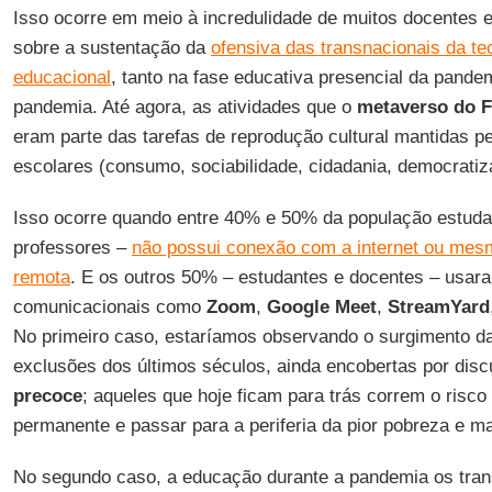
Isso ocorre em meio à incredulidade de muitos docentes e
sobre a sustentação da
ofensiva das transnacionais da t
educacional
, tanto na fase educativa presencial da pand
pandemia. Até agora, as atividades que o
metaverso do 
eram parte das tarefas de reprodução cultural mantidas pe
escolares (consumo, sociabilidade, cidadania, democrati
Isso ocorre quando entre 40% e 50% da população estuda
professores –
não possui conexão com a internet ou mesm
remota
. E os outros 50% – estudantes e docentes – usar
comunicacionais como
Zoom
,
Google Meet
,
StreamYard
No primeiro caso, estaríamos observando o surgimento da
exclusões dos últimos séculos, ainda encobertas por dis
precoce
; aqueles que hoje ficam para trás correm o risco 
permanente e passar para a periferia da pior pobreza e ma
No segundo caso, a educação durante a pandemia os tr