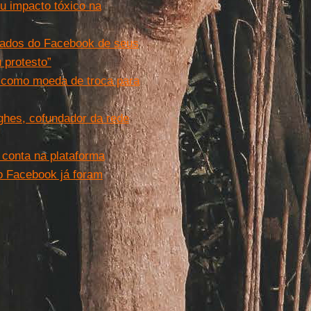
u impacto tóxico na
vados do Facebook de seus
 protesto”
 como moeda de troca para
ghes, cofundador da rede
conta na plataforma
do Facebook já foram