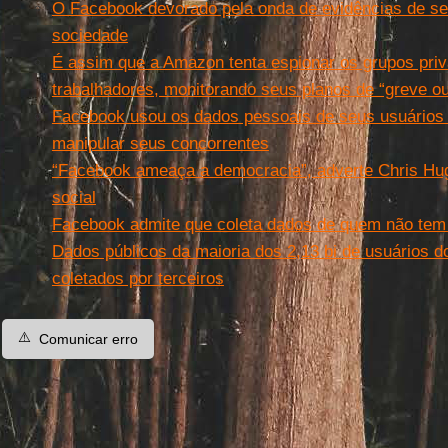
O Facebook devorado pela onda de evidências de se
sociedade
É assim que a Amazon tenta espionar os grupos pri
trabalhadores, monitorando seus planos de “greve ou
Facebook usou os dados pessoais de seus usuários
manipular seus concorrentes
“Facebook ameaça a democracia”, adverte Chris Hu
social
Facebook admite que coleta dados de quem não tem 
Dados públicos da maioria dos 2,13 bi de usuários 
coletados por terceiros
⚠️
Comunicar erro