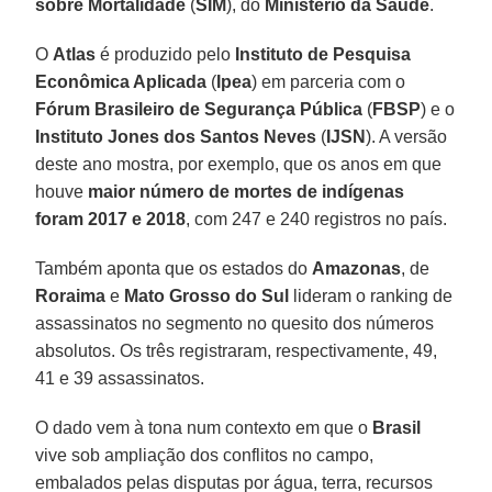
sobre Mortalidade
(
SIM
), do
Ministério da Saúde
.
O
Atlas
é produzido pelo
Instituto de Pesquisa
Econômica Aplicada
(
Ipea
) em parceria com o
Fórum Brasileiro de Segurança Pública
(
FBSP
) e o
Instituto Jones dos Santos Neves
(
IJSN
). A versão
deste ano mostra, por exemplo, que os anos em que
houve
maior número de mortes de indígenas
foram 2017 e 2018
, com 247 e 240 registros no país.
Também aponta que os estados do
Amazonas
, de
Roraima
e
Mato
Grosso do Sul
lideram o ranking de
assassinatos no segmento no quesito dos números
absolutos. Os três registraram, respectivamente, 49,
41 e 39 assassinatos.
O dado vem à tona num contexto em que o
Brasil
vive sob ampliação dos conflitos no campo,
embalados pelas disputas por água, terra, recursos