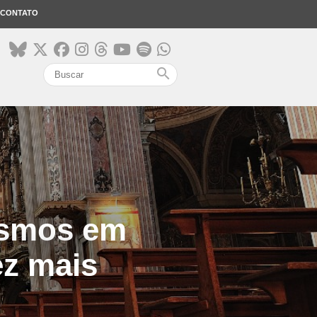
CONTATO
search
tismos em
ez mais