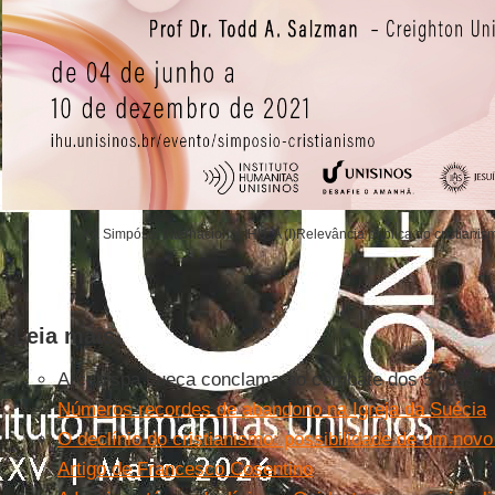
XX Simpósio Internacional IHU. A (I)Relevância pública do cristian
Leia mais
Arcebispa sueca conclama ao combate dos 5 “pês” tó
Números recordes de abandono na Igreja da Suécia
O declínio do cristianismo: possibilidade de um novo
Artigo de Francesco Cosentino