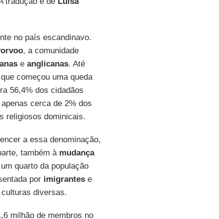
 A tradução é de
Luisa
ente no país escandinavo.
orvoo
, a comunidade
ranas
e
anglicanas
. Até
de que começou uma queda
ora 56,4% dos cidadãos
 apenas cerca de 2% dos
 religiosos dominicais.
tencer a essa denominação,
parte, também à
mudança
s um quarto da população
esentada por
imigrantes
e
 culturas diversas.
1,6 milhão de membros no