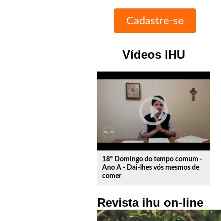
Vídeos IHU
play_circle_outline
18º Domingo do tempo comum -
Ano A - Dai-lhes vós mesmos de
comer
Revista ihu on-line