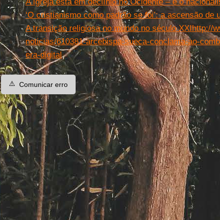
A Igreja está em declínio no Ocidente – e o naciona
‘O cristianismo como padrão se foi’: a ascensão de 
A transição religiosa no mundo no século XXI
http://
noticias/610381-arcebispa-sueca-conclama-ao-comba
era-digital
⚠️
Comunicar erro