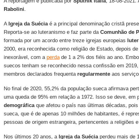
A reportagem é publicada por
Sputnik Itália
, 18-08-2021.
Rabolini
.
A
Igreja da Suécia
é a principal denominação cristã pres
Reporta-se ao luteranismo e faz parte da
Comunhão de P
formada por um acordo entre treze igrejas europeias
lute
2000, era reconhecida como religião de Estado, depois 
inexorável, com a
perda
de 1 a 2% dos fiéis ao ano. Emb
suecos tenham se reconhecido nessa confissão em 2019,
membros declarados frequenta
regularmente
aos serviços
No final de 2020, 55,2% da população sueca afirmava per
uma queda de 95% em relação a 1972. Isso se deve, em 
demográfica
que afetou o país nas últimas décadas, poi
sueca, que é de apenas 10 milhões de habitantes, é repr
pessoas de origem estrangeira, pertencentes a religiões e
Nos últimos 20 anos, a
Igreja da Suécia
perdeu mais de 