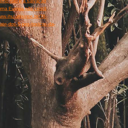
lismo não é a salvação
uma Europa não cristã
www.ihu.unisinos.br/78-
te-dos-5-pes-toxicos-da-