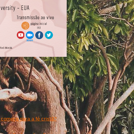
ismo num mundo em transição
xicos da era digital
 começo para a fé cristã?