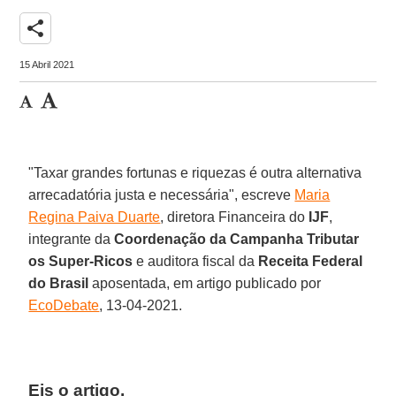
share
15 Abril 2021
"Taxar grandes fortunas e riquezas é outra alternativa
arrecadatória justa e necessária", escreve
Maria
Regina Paiva Duarte
, diretora Financeira do
IJF
,
integrante da
Coordenação da Campanha Tributar
os Super-Ricos
e auditora fiscal da
Receita Federal
do Brasil
aposentada, em artigo publicado por
EcoDebate
, 13-04-2021.
Eis o artigo.