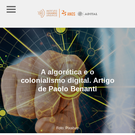
A algorética e o
colonialismo digital. Artigo
de Paolo Benanti
Foto: Pixabay