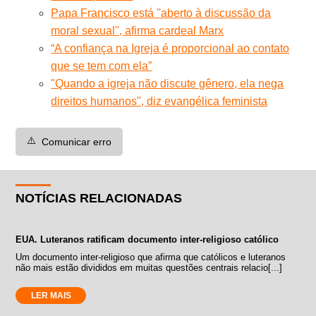
Papa Francisco está ''aberto à discussão da
moral sexual'', afirma cardeal Marx
“A confiança na Igreja é proporcional ao contato
que se tem com ela”
"Quando a igreja não discute gênero, ela nega
direitos humanos", diz evangélica feminista
⚠️
Comunicar erro
NOTÍCIAS RELACIONADAS
EUA. Luteranos ratificam documento inter-religioso católico
Um documento inter-religioso que afirma que católicos e luteranos
não mais estão divididos em muitas questões centrais relacio[...]
LER MAIS