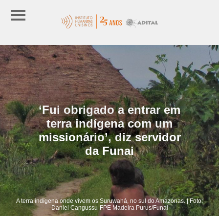
‘Fui obrigado a entrar em
terra indígena com um
missionário’, diz servidor
da Funai
A terra indígena onde vivem os Suruwahá, no sul do Amazonas. | Foto:
Daniel Cangussu-FPE Madeira Purus/Funai