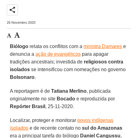
share
26 Novembro 2020
Biólogo
relata os conflitos com a
ministra Damares
e
denuncia a
ação de evangélicos
para apagar
tradições ancestrais; investida de
religiosos contra
isolados
se intensificou com nomeações no governo
Bolsonaro
.
A reportagem é de
Tatiana
Merlino
, publicada
originalmente no site
Bocado
e reproduzida por
Repórter Brasil
, 25-11-2020.
Localizar, proteger e monitorar
povos indígenas
isolados
e de recente contato no
sul do Amazonas
era a principal tarefa do biólogo
Daniel Cangussu
,