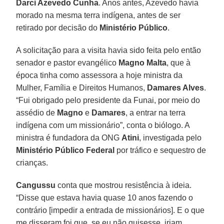
Darci Azevedo Cunha
. Anos antes, Azevedo havia
morado na mesma terra indígena, antes de ser
retirado por decisão do
Ministério
Público
.
A solicitação para a visita havia sido feita pelo então
senador e pastor evangélico
Magno
Malta
, que à
época tinha como assessora a hoje ministra da
Mulher, Família e Direitos Humanos,
Damares Alves
.
“Fui obrigado pelo presidente da Funai, por meio do
assédio de
Magno
e
Damares
, a entrar na terra
indígena com um missionário”, conta o biólogo. A
ministra é fundadora da ONG
Atini
, investigada pelo
Ministério Público Federal
por tráfico e sequestro de
crianças.
Cangussu
conta que mostrou resistência à ideia.
“Disse que estava havia quase 10 anos fazendo o
contrário [impedir a entrada de missionários]. E o que
me disseram foi que, se eu não quisesse, iriam