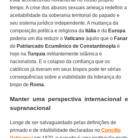
tempo. A crise dos abusos sexuais ameaça redefinir a
aceitabilidade da soberania territorial do papado e
seu sistema jurídico independente. A mudança da
composição política e religiosa da
Itália
e da
Europa
poderia um dia reduzir o
Vaticano
àquilo que o
Fanar
do
Patriarcado Ecumênico de Constantinopla
é
hoje na
Turquia
militantemente islâmica e
nacionalista. E o colapso da confiança que os
católicos já tiveram em seus bispos pode ter sérias
consequências sobre a viabilidade da liderança do
bispo de
Roma
.
Manter uma perspectiva internacional e
supranacional
Longe de ser salvaguardado pelas definições de
primado e de infalibilidade declaradas no
Concílio
Vaticano I
em 1870, o papado é uma instituição muito