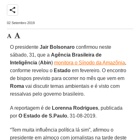
share
02 Setembro 2019
O presidente
Jair Bolsonaro
confirmou neste
sábado, 31, que a
Agência Brasileira de
Inteligência
(
Abin
)
monitora o Sínodo da Amazônia
,
conforme revelou o
Estado
em fevereiro. O encontro
de bispos previsto para ocorrer no mês que vem em
Roma
vai discutir temas ambientais e é visto com
ressalvas pelo governo brasileiro.
A reportagem é de
Lorenna Rodrigues
, publicada
por
O Estado de S.Paulo
, 31-08-2019.
“Tem muita influência política lá sim”, afirmou o
presidente em almoço com jornalistas na tarde deste