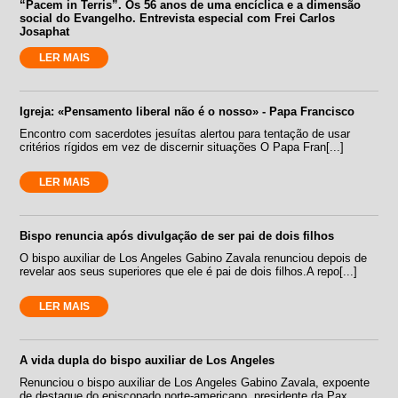
“Pacem in Terris”. Os 56 anos de uma encíclica e a dimensão
social do Evangelho. Entrevista especial com Frei Carlos
Josaphat
LER MAIS
Igreja: «Pensamento liberal não é o nosso» - Papa Francisco
Encontro com sacerdotes jesuítas alertou para tentação de usar
critérios rígidos em vez de discernir situações O Papa Fran[...]
LER MAIS
Bispo renuncia após divulgação de ser pai de dois filhos
O bispo auxiliar de Los Angeles Gabino Zavala renunciou depois de
revelar aos seus superiores que ele é pai de dois filhos.A repo[...]
LER MAIS
A vida dupla do bispo auxiliar de Los Angeles
Renunciou o bispo auxiliar de Los Angeles Gabino Zavala, expoente
de destaque do episcopado norte-americano, presidente da Pax