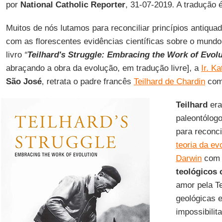
por
National Catholic Reporter
, 31-07-2019. A tradução 
Muitos de nós lutamos para reconciliar princípios antiq
com as florescentes evidências científicas sobre o mundo
livro
“
Teilhard's Struggle: Embracing the Work of Evol
abraçando a obra da evolução, em tradução livre], a
Ir. K
São José
, retrata o padre francês
Teilhard de Chardin
como
Teilhard
era
paleontólogo
para reconci
teoria da ev
Darwin
com 
teológicos 
amor pela T
geológicas
impossibilit