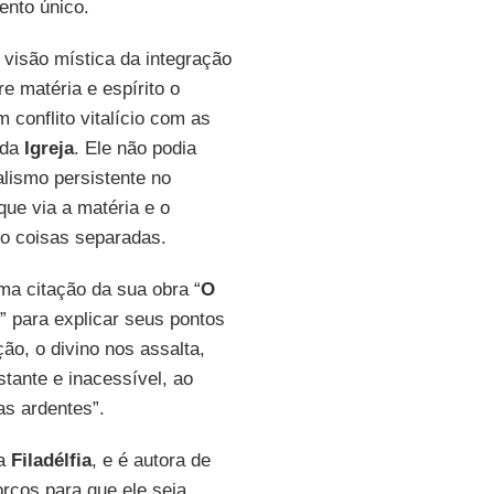
nto único.
 visão mística da integração
e matéria e espírito o
 conflito vitalício com as
 da
Igreja
. Ele não podia
alismo persistente no
que via a matéria e o
mo coisas separadas.
a citação da sua obra “
O
” para explicar seus pontos
ão, o divino nos assalta,
tante e inacessível, ao
s ardentes”.
na
Filadélfia
, e é autora de
orços para que ele seja