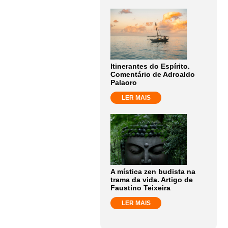
Itinerantes do Espírito.
Comentário de Adroaldo
Palaoro
LER MAIS
A mística zen budista na
trama da vida. Artigo de
Faustino Teixeira
LER MAIS