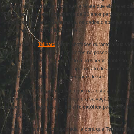
recusou a se satisfazer com a sua fé até que ela se enca
Ela observa que ele levou cerca de 30 anos para construi
unisse “sua experiência humana, os dados disponíveis so
encontrada na sua tradição de fé”.
Os escritos de
Teilhard
foram abafados durante a sua vid
Igreja, como em tantas outras vezes no passado, bloqueo
criativo que poderia tê-la ajudado a prosperar diante do fl
escreve
Duffy
, “ele viu o seu papel no ato de ajudar a lib
ultrapassados e estáticos de pensar e de ser”.
Ele concebeu um espírito divino que não está acima de nó
puxando-nos para a convergência e a salvação. Parece q
que precisava permanecer fiel à
fé católica
para puxá-la 
integração.
Mesmo que tenha sido suprimida, a obra que
Teilhard
dei