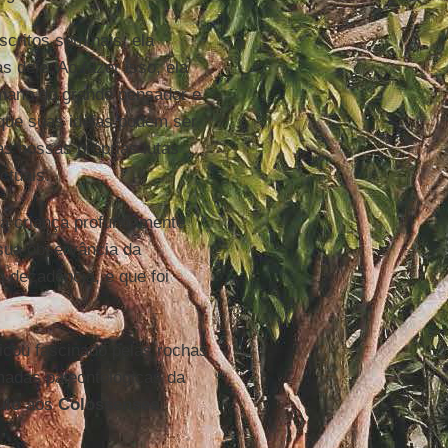
critos seminais, ela
s dele. Ao fazer isso, ela
umano do grande pensador e
que suas ideias podem ser
as nossas próprias lutas
ctuais.
a criança profundamente
sua observância da
a decadência, e que foi
icou fascinado pelas rochas
madas paleontológicas da
ulo
aos
Colossenses