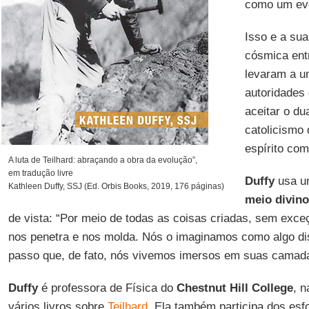
como um eve
Isso e a sua
cósmica entr
levaram a um
autoridades
aceitar o du
catolicismo 
espírito co
A luta de Teilhard: abraçando a obra da evolução”,
em tradução livre
Duffy
usa um
Kathleen Duffy, SSJ (Ed. Orbis Books, 2019, 176 páginas)
meio divino
de vista: “Por meio de todas as coisas criadas, sem exceç
nos penetra e nos molda. Nós o imaginamos como algo dis
passo que, de fato, nós vivemos imersos em suas camada
Duffy
é professora de Física do
Chestnut Hill College
, 
vários livros sobre
Teilhard
. Ela também participa dos esf