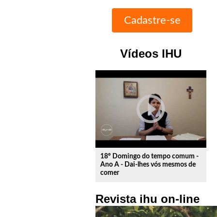
Vídeos IHU
play_circle_outline
18º Domingo do tempo comum -
Ano A - Dai-lhes vós mesmos de
comer
Revista ihu on-line