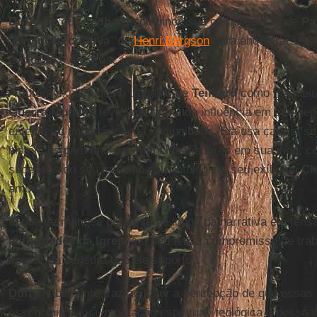
Duffy
diz que
Teilhard
combinou sua compreensão de
Pa
“
Evolução criativa
” de
Henri Bergson
para encontrar uma 
evolução e encarnação.
A autora explica que o trabalho de
Teilhard
como maqueiro
Guerra Mundial
teve uma profunda influência em seu pen
entender a importância da comunidade. Ela usa cartas, se
históricos para unir experiências díspares em sua vida, c
sucessos do seu trabalho paleontológico, seu exílio na
Ch
amores.
O que permanece presente ao longo da narrativa é a tens
autoridades da Igreja
e o seu tenaz compromisso de traba
apesar da censura que ele suportou.
Duffy
habilmente traz ao leitor a percepção de que essas 
essenciais à sua integração espiritual, teológica e pessoa