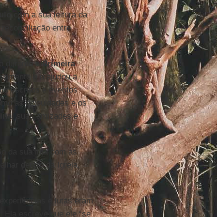
ulo
com a sua leitura da
reconciliação entre
 durante a
Primeira
samento e o ajudou a
us escritos e eventos
omo as dificuldades e os
ina
, suas amizades e
ão da sua luta com as
lhar dentro da Igreja,
experiências e lutas eram
l. Ela escreve que ele “se