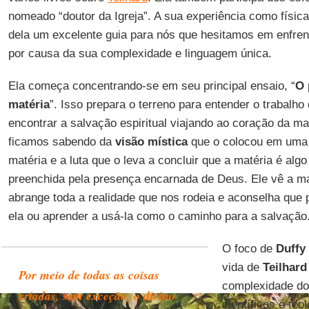
nomeado “doutor da Igreja”. A sua experiência como física,
dela um excelente guia para nós que hesitamos em enfren
por causa da sua complexidade e linguagem única.
Ela começa concentrando-se em seu principal ensaio, “
O 
matéria
”. Isso prepara o terreno para entender o trabalho
encontrar a salvação espiritual viajando ao coração da ma
ficamos sabendo da
visão mística
que o colocou em uma 
matéria e a luta que o leva a concluir que a matéria é algo
preenchida pela presença encarnada de Deus. Ele vê a m
abrange toda a realidade que nos rodeia e aconselha que
ela ou aprender a usá-la como o caminho para a salvação
O foco de
Duffy
vida de
Teilhard
Por meio de todas as coisas
complexidade dos
criadas, sem exceção, o divino
científicos e teo