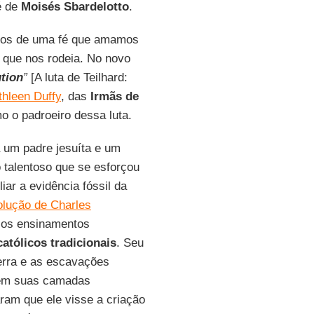
é de
Moisés Sbardelotto
.
uados de uma fé que amamos
 que nos rodeia. No novo
ution
”
[A luta de Teilhard:
athleen Duffy
, das
Irmãs de
 o padroeiro dessa luta.
 um padre jesuíta e um
 talentoso que se esforçou
liar a evidência fóssil da
olução de Charles
os ensinamentos
católicos tradicionais
. Seu
erra e as escavações
 em suas camadas
aram que ele visse a criação