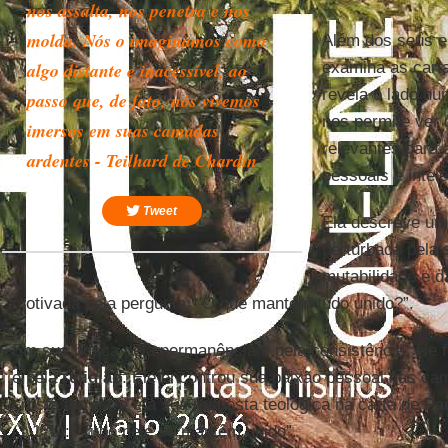
nos assalta, nos penetra e nos
molda. Nós o imaginamos como
Além dos seus es
algo distante e inacessível, ao
examina as carta
revela o lado h
passo que, de fato, nós vivemos
nos permite ver 
imersos em suas camadas
relevantes para 
ardentes - Teilhard de Chardin
pessoais e intele
Tweet
Ela descreve um
perturbada pela 
mutabilidade e d
motivada pela pergunta: “O que mantém tudo unido?”.
Em sua busca pela permanência e pela consistência, ele f
e pela
religião
. Ele encontrou sua paixão pessoal nas ca
crosta terrestre e a sua resposta teológica na carta de
Pa
(1,17b): “Tudo nele se mantêm unido”.