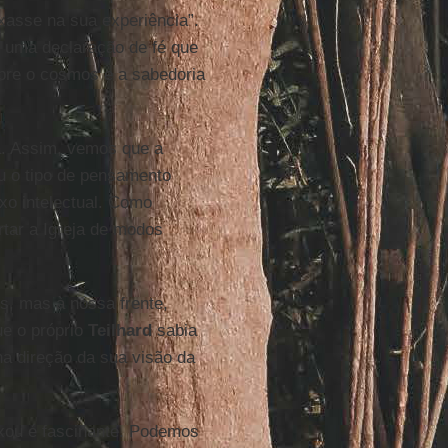
ixasse na sua experiência”.
r uma declaração de fé que
bre o cosmos e a sabedoria
a. Assim, vemos que a
u o tipo de pensamento
uxo intelectual. Como
ertar a Igreja de modos
s, mas à nossa frente,
ue o próprio
Teilhard
sabia
na direção da sua visão da
xou é fascinante. Podemos