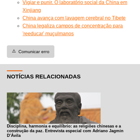
Vigiar e punir. O laboratório social da China em
Xinjiang
China avança com lavagem cerebral no Tibete
China legaliza campos de concentração para
'reeducar' muçulmanos
⚠️
Comunicar erro
NOTÍCIAS RELACIONADAS
Disciplina, harmonia e equilíbrio: as religiões chinesas e a
construção da paz. Entrevista especial com Adriano Jagmin
D’Ávila