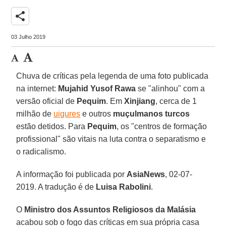
share
03 Julho 2019
Chuva de críticas pela legenda de uma foto publicada
na internet:
Mujahid Yusof Rawa
se "alinhou" com a
versão oficial de
Pequim
. Em
Xinjiang
, cerca de 1
milhão de
uigures
e outros
muçulmanos turcos
estão detidos. Para
Pequim
, os "centros de formação
profissional" são vitais na luta contra o separatismo e
o radicalismo.
A informação foi publicada por
AsiaNews
, 02-07-
2019. A tradução é de
Luisa Rabolini
.
O
Ministro dos Assuntos Religiosos da Malásia
acabou sob o fogo das críticas em sua própria casa