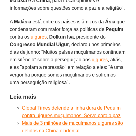
Malásia
e a
China
, para trocar opiniões e
informações sobre questões como a paz e a religião".
A
Malásia
está entre os países islâmicos da
Ásia
que
condenaram com maior força as políticas de
Pequim
contra os
uigures
.
Dolkun Isa
, presidente do
Congresso Mundial Uigur
, declarou nos primeiros
dias de junho: "Muitos países muçulmanos continuam
em silêncio" sobre a perseguição aos
uigures
, aliás,
eles "apoiam a repressão" em relação a eles: "é uma
vergonha porque somos muçulmanos e sofremos
uma perseguição religiosa".
Leia mais
Global Times defende a linha dura de Pequim
contra uigures muçulmanos: Serve para a paz
Mais de 3 milhões de muçulmanos uigures são
detidos na China ocidental