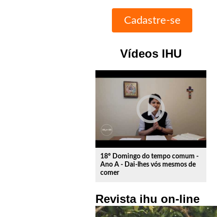
Vídeos IHU
play_circle_outline
18º Domingo do tempo comum -
Ano A - Dai-lhes vós mesmos de
comer
Revista ihu on-line