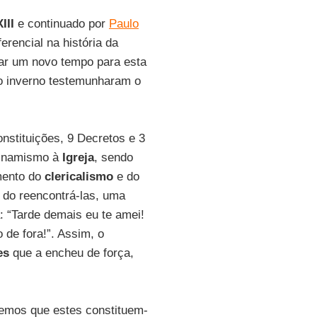
III
e continuado por
Paulo
rencial na história da
lar um novo tempo para esta
go inverno testemunharam o
nstituições, 9 Decretos e 3
dinamismo à
Igreja
, sendo
imento do
clericalismo
e do
 do reencontrá-las, uma
 “Tarde demais eu te amei!
 de fora!”. Assim, o
es
que a encheu de força,
bemos que estes constituem-