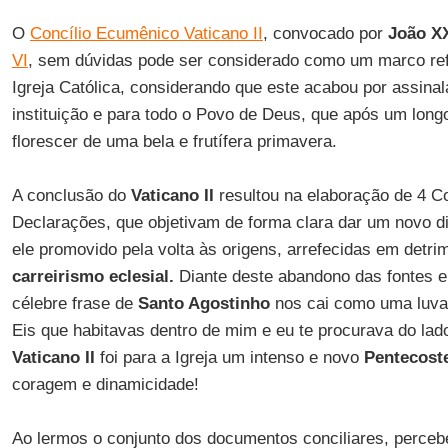
O
Concílio Ecumênico Vaticano II
, convocado por
João XX
VI
, sem dúvidas pode ser considerado como um marco refe
Igreja Católica, considerando que este acabou por assina
instituição e para todo o Povo de Deus, que após um lon
florescer de uma bela e frutífera primavera.
A conclusão do
Vaticano II
resultou na elaboração de 4 Co
Declarações, que objetivam de forma clara dar um novo 
ele promovido pela volta às origens, arrefecidas em detr
carreirismo eclesial.
Diante deste abandono das fontes e
célebre frase de
Santo Agostinho
nos cai como uma luva:
Eis que habitavas dentro de mim e eu te procurava do lado
Vaticano II
foi para a Igreja um intenso e novo
Pentecost
coragem e dinamicidade!
Ao lermos o conjunto dos documentos conciliares, perce