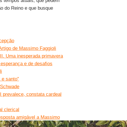
os tempos atuais, que pedem
ão do Reino e que busque
ecepção
Artigo de Massimo Faggioli
 II. Uma inesperada primavera
e esperança e de desafios
i
m e santo”
o Schwade
I prevalece, constata cardeal
l clerical
resposta amigável a Massimo