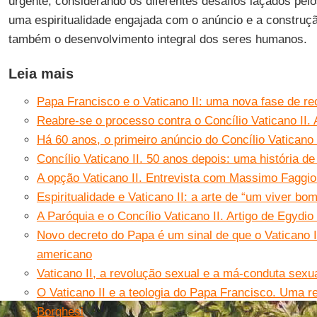
urgente, considerando os diferentes desafios laçados pel
uma espiritualidade engajada com o anúncio e a construç
também o desenvolvimento integral dos seres humanos.
Leia mais
Papa Francisco e o Vaticano II: uma nova fase de r
Reabre-se o processo contra o Concílio Vaticano II. 
Há 60 anos, o primeiro anúncio do Concílio Vaticano
Concílio Vaticano II. 50 anos depois: uma história d
A opção Vaticano II. Entrevista com Massimo Faggiol
Espiritualidade e Vaticano II: a arte de “um viver bo
A Paróquia e o Concílio Vaticano II. Artigo de Egydi
Novo decreto do Papa é um sinal de que o Vaticano I
americano
Vaticano II, a revolução sexual e a má-conduta sexua
O Vaticano II e a teologia do Papa Francisco. Uma 
Borghesi