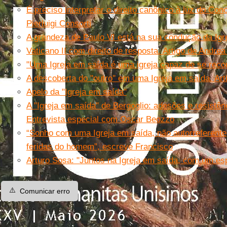
É preciso interpretar o direito canônico à luz do Concí
Pierluigi Consorti
A grandeza de Paulo VI está na sua condução da Igre
Vaticano II com direito de resposta. Artigo de Andrea 
"Uma Igreja em saída é uma igreja capaz de se recon
A descoberta do ''outro'' em uma Igreja em saída. Ar
Apelo da "Igreja em saída"
A "Igreja em saída" de Bergoglio: adesões e resistênc
Entrevista especial com Oscar Beozzo
“Sonho com uma Igreja em saída, não autorreferente
feridas do homem”, escreve Francisco
Arturo Sosa: "Juntos na Igreja em saída, com um espí
⚠️
Comunicar erro