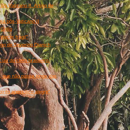
lio Vaticano II. Artigo de
ja pós-Vaticano II
Grillo
hecer frágil"
tigo de Severino Dianich
ias do clero brasileiro.
, que não passe longe das
rito apostólico alegre"