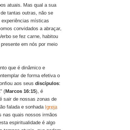
os atuais. Mas qual a sua
 de tantas outras, não se
 experiências místicas
somos convidados a abraçar,
Verbo se fez carne, habitou
 presente em nós por meio
anto que é dinâmico e
contemplar de forma efetiva o
confiou aos seus
discípulos
:
" (
Marcos 16:15
), é
é sair de nossas zonas de
 tão falada e sonhada
Igreja
is nas quais nossos irmãos
ta espiritualidade é algo