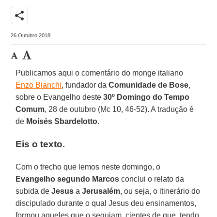
share
26 Outubro 2018
Publicamos aqui o comentário do monge italiano
Enzo Bianchi
, fundador da
Comunidade de Bose
,
sobre o Evangelho deste
30º Domingo do Tempo
Comum
, 28 de outubro (Mc 10, 46-52). A tradução é
de
Moisés Sbardelotto
.
Eis o texto.
Com o trecho que lemos neste domingo, o
Evangelho segundo Marcos
conclui o relato da
subida de
Jesus
a
Jerusalém
, ou seja, o itinerário do
discipulado durante o qual Jesus deu ensinamentos,
formou aqueles que o seguiam, cientes de que, tendo