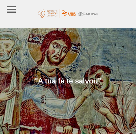
''A tua fé te salvou''