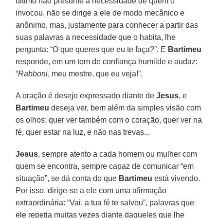
último não presume a necessidade de quem o
invocou, não se dirige a ele de modo mecânico e
anônimo, mas, justamente para conhecer a partir das
suas palavras a necessidade que o habita, lhe
pergunta: “O que queres que eu te faça?”. E
Bartimeu
responde, em um tom de confiança humilde e audaz:
“
Rabboni
, meu mestre, que eu veja!”.
A oração é desejo expressado diante de
Jesus
, e
Bartimeu
deseja ver, bem além da simples visão com
os olhos: quer ver também com o coração, quer ver na
fé, quer estar na luz, e não nas trevas...
Jesus
, sempre atento a cada homem ou mulher com
quem se encontra, sempre capaz de comunicar “em
situação”, se dá conta do que
Bartimeu
está vivendo.
Por isso, dirige-se a ele com uma afirmação
extraordinária: “Vai, a tua fé te salvou”, palavras que
ele repetia muitas vezes diante daqueles que lhe