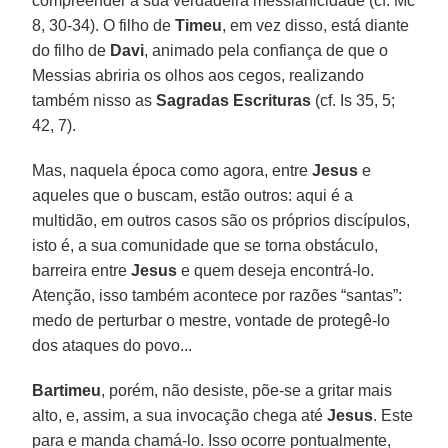
compreender a sua verdadeira messianicidade (cf. Mc
8, 30-34). O filho de
Timeu
, em vez disso, está diante
do filho de
Davi
, animado pela confiança de que o
Messias abriria os olhos aos cegos, realizando
também nisso as
Sagradas Escrituras
(cf. Is 35, 5;
42, 7).
Mas, naquela época como agora, entre
Jesus
e
aqueles que o buscam, estão outros: aqui é a
multidão, em outros casos são os próprios discípulos,
isto é, a sua comunidade que se torna obstáculo,
barreira entre
Jesus
e quem deseja encontrá-lo.
Atenção, isso também acontece por razões “santas”:
medo de perturbar o mestre, vontade de protegê-lo
dos ataques do povo...
Bartimeu
, porém, não desiste, põe-se a gritar mais
alto, e, assim, a sua invocação chega até
Jesus
. Este
para e manda chamá-lo. Isso ocorre pontualmente,