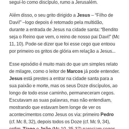
segui-lo como discípulo, rumo a Jerusalém.
Além disso, o seu grito dirigido a
Jesus
– “Filho de
Davi!” –logo depois é retomado pela multidão,
durante a entrada de Jesus na cidade santa: “Bendito
seja o Reino que vem, o reino de nosso pai Davi!” (Mc
11, 10). Pode-se dizer que foi esse cego que entoou
por primeiro os gritos de glória em relação a Jesus...
Esse episódio é muito mais do que um simples relato
de milagre, como o leitor de
Marcos
já pode entender.
Jesus
está prestes a entrar na cidade santa para a
sua paixão e morte, mas os seus Doze discípulos, ao
longo de todo esse caminho, permaneceram cegos.
Escutavam as suas palavras, mas não entendiam,
mostrando que estavam bem longe de ver os
acontecimentos como Jesus os via: primeiro
Pedro
(cf. Mc 8, 32), depois todos os Doze (cf. Mc 9, 34),
enfim,
Tiago
e
João
(Mc 10, 35-37) pareciam cegos