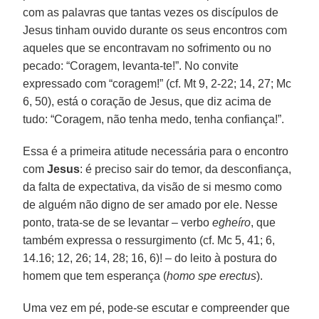
com as palavras que tantas vezes os discípulos de
Jesus tinham ouvido durante os seus encontros com
aqueles que se encontravam no sofrimento ou no
pecado: “Coragem, levanta-te!”. No convite
expressado com “coragem!” (cf. Mt 9, 2-22; 14, 27; Mc
6, 50), está o coração de Jesus, que diz acima de
tudo: “Coragem, não tenha medo, tenha confiança!”.
Essa é a primeira atitude necessária para o encontro
com
Jesus
: é preciso sair do temor, da desconfiança,
da falta de expectativa, da visão de si mesmo como
de alguém não digno de ser amado por ele. Nesse
ponto, trata-se de se levantar – verbo
egheíro
, que
também expressa o ressurgimento (cf. Mc 5, 41; 6,
14.16; 12, 26; 14, 28; 16, 6)! – do leito à postura do
homem que tem esperança (
homo spe erectus
).
Uma vez em pé, pode-se escutar e compreender que