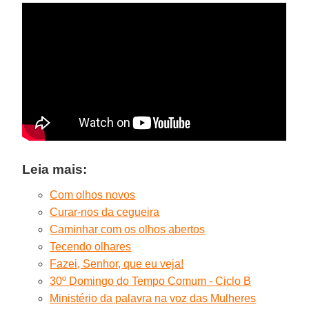
Leia mais:
Com olhos novos
Curar-nos da cegueira
Caminhar com os olhos abertos
Tecendo olhares
Fazei, Senhor, que eu veja!
30º Domingo do Tempo Comum - Ciclo B
Ministério da palavra na voz das Mulheres