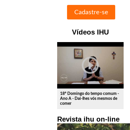
Vídeos IHU
play_circle_outline
18º Domingo do tempo comum -
Ano A - Dai-lhes vós mesmos de
comer
Revista ihu on-line