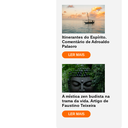
Itinerantes do Espírito.
Comentário de Adroaldo
Palaoro
LER MAIS
A mística zen budista na
trama da vida. Artigo de
Faustino Teixeira
LER MAIS