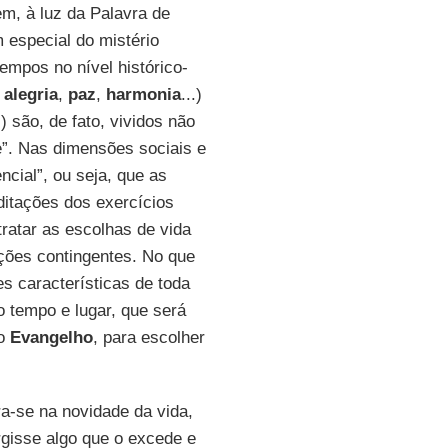
m, à luz da Palavra de
m especial do mistério
tempos no nível histórico-
,
alegria
,
paz
,
harmonia
...)
.) são, de fato, vividos não
”. Nas dimensões sociais e
ncial”, ou seja, que as
ditações dos exercícios
ratar as escolhas de vida
ções contingentes. No que
es características de toda
 tempo e lugar, que será
io
Evangelho
, para escolher
.
ra-se na novidade da vida,
rgisse algo que o excede e