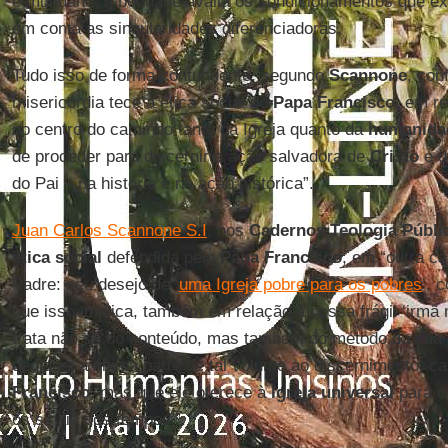
é mundano, a bondade avalia os condicionamentos que ex
em conta as singularidades diferenciadoras.
Tudo isso de forma contundente, segundo
Scannone
, con
misericórdia tece a ética social do
Papa Francisco
, em r
no centro do caminho tanto da Igreja quanto da
humanidad
de proceder para discernir a ação salvadora de
Cristo
e d
do Pai – na história e na ação histórica”.
Juan Carlos Scannone S.I
, nos
Cadernos Teologia Públi
ética social
defendida pelo
Papa Francisco
, em “outra ca
Padre: seu desejo de ‘
uma Igreja pobre para os pobres
’, 
que isso implica, também em relação à nossa frágil ‘irmã
trata não só do conteúdo, mas também do método da sua ét
dediquei a última parte de tal volume ao discernimento, c
Francisco
, mas que ele oferece à
Igreja universal
para o
os sinais dos tempos’”.