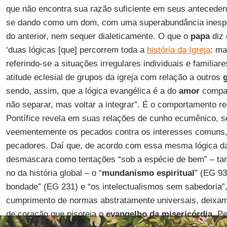
que não encontra sua razão suficiente em seus anteceden
se dando como um dom, com uma superabundância inespe
do anterior, nem sequer dialeticamente. O que o
papa
diz
‘duas lógicas [que] percorrem toda a
história da Igreja
: ma
referindo-se a situações irregulares individuais e familiare
atitude eclesial de grupos da igreja com relação a outros
g
sendo, assim, que a lógica evangélica é a do
amor
compas
não separar, mas voltar a integrar”. É o comportamento r
Pontífice revela em suas relações de cunho ecumênico, 
veementemente os pecados contra os interesses comuns,
pecadores. Daí que, de acordo com essa mesma lógica 
desmascara como tentações “sob a espécie de bem” – tant
no da história global – o “
mundanismo espiritual
” (EG 93
bondade” (EG 231) e “os intelectualismos sem sabedoria”,
cumprimento de normas abstratamente universais, deixa
de coração que pisoteia o
evangelho da misericórdia
. Pe