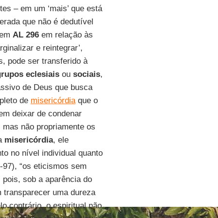
tes – em um ‘mais’ que está
rada que não é dedutível
 em
AL 296
em relação às
rginalizar e reintegrar’,
s, pode ser transferido à
rupos eclesiais
ou
sociais
,
sivo de Deus que busca
epleto de
misericórdia
que o
sem deixar de condenar
 mas não propriamente os
da
misericórdia
, ele
o no nível individual quanto
-97), “os eticismos sem
 pois, sob a aparência do
m transparecer uma dureza
lo contrário, o espiritual não