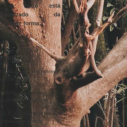
O texto está
organizado da
seguinte forma:
1
-
Introdução
2-
O fio de ouro da
misericórdia
3- Igreja pobre, dos pobres e
para os pobres
4-
Sinais dos tempos e
discernimento inaciano
4.1- O discernimento em sua
dimensão existencial