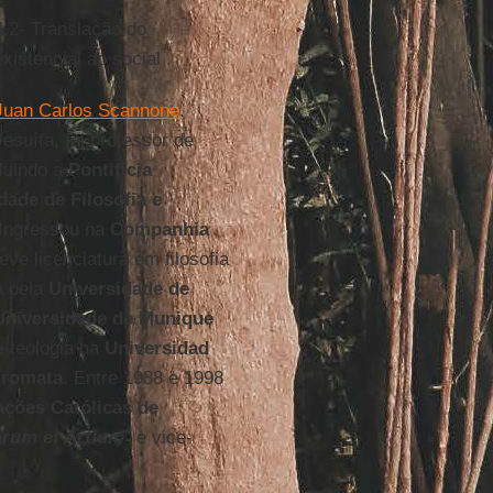
4.2-
Translação do
existencial ao social
Juan Carlos Scannone
.
Jesuíta, foi professor de
cluindo a
Pontifícia
dade de Filosofia e
 Ingressou na
Companhia
e licenciatura em filosofia
a pela
Universidade de
Universidade de Munique
de teologia na
Universidad
tromata
. Entre 1988 e 1998
ações Católicas de
arum et Artium
” e vice-