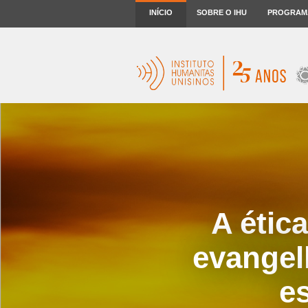
INÍCIO
SOBRE O IHU
PROGRAM
A étic
evangel
e