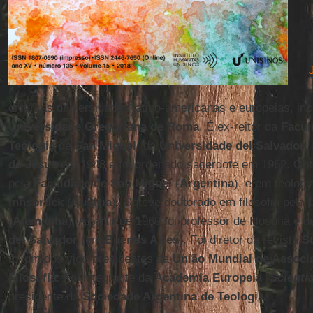
diversas universidades latino-americanas e europeias, in
Universidade Gregoriana de Roma
. É ex-reitor da
Facul
Teologia
de
San Miguel
, da
Universidade del Salvador
.
de Jesus
em 1948 e foi ordenado sacerdote em 1962. Obtev
pela
Faculdade de San Miguel
(
Argentina
), e em teologi
Innsbruck
(
Áustria
). Obteve doutorado em filosofia pela
(
Alemanha
). A partir de 1969 foi professor de filosofia e 
del Salvador
(em
Buenos Aires
). Foi diretor da revista
S
foi um dos vice-presidentes da
União Mundial de Associ
Filosofia
. Foi integrante da
Academia Europeia
“
Scienti
presidente da
Sociedade Argentina de Teologia
.