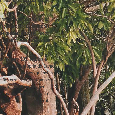
culpam, e a sabedoria leva
firma que “o fio de ouro da
elação a colocar os pobres
e global
, e ao seu modo
o Espírito – as duas mãos
ca
número 135, analisa a
racterística própria do Santo
com todas as consequências
 mãe terra’. Porém, como se
ica e doutrina sociais,
arisma inaciano outorgado a
 seu necessário ‘perscrutar