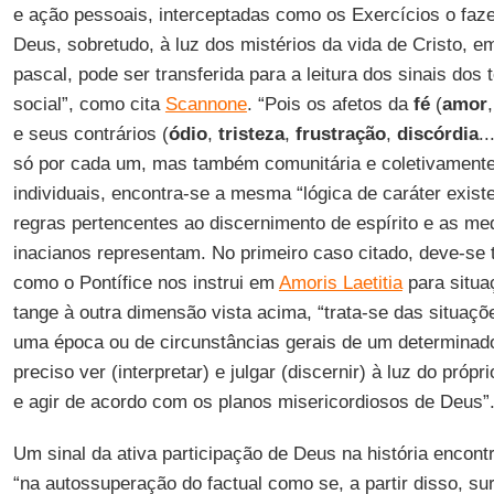
e ação pessoais, interceptadas como os Exercícios o faze
Deus, sobretudo, à luz dos mistérios da vida de Cristo, e
pascal, pode ser transferida para a leitura dos sinais dos 
social”, como cita
Scannone
. “Pois os afetos da
fé
(
amor
e seus contrários (
ódio
,
tristeza
,
frustração
,
discórdia
..
só por cada um, mas também comunitária e coletivamente
individuais, encontra-se a mesma “lógica de caráter existe
regras pertencentes ao discernimento de espírito e as me
inacianos representam. No primeiro caso citado, deve-se t
como o Pontífice nos instrui em
Amoris Laetitia
para situa
tange à outra dimensão vista acima, “trata-se das situaçõ
uma época ou de circunstâncias gerais de um determinado
preciso ver (interpretar) e julgar (discernir) à luz do própr
e agir de acordo com os planos misericordiosos de Deus”
Um sinal da ativa participação de Deus na história encont
“na autossuperação do factual como se, a partir disso, su