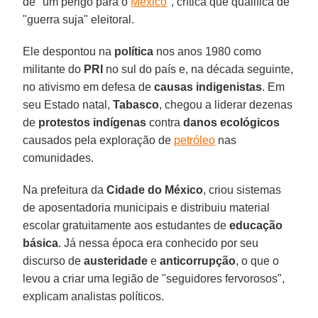
de "um perigo para o
México
", crítica que qualifica de
"guerra suja" eleitoral.
Ele despontou na
política
nos anos 1980 como
militante do
PRI
no sul do país e, na década seguinte,
no ativismo em defesa de
causas indigenistas
. Em
seu Estado natal,
Tabasco
, chegou a liderar dezenas
de
protestos indígenas
contra
danos ecológicos
causados pela exploração de
petróleo
nas
comunidades.
Na prefeitura da
Cidade do México
, criou sistemas
de aposentadoria municipais e distribuiu material
escolar gratuitamente aos estudantes de
educação
básica
. Já nessa época era conhecido por seu
discurso de
austeridade
e
anticorrupção
, o que o
levou a criar uma legião de "seguidores fervorosos",
explicam analistas políticos.