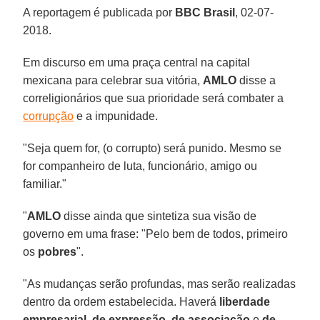
A reportagem é publicada por
BBC Brasil
, 02-07-
2018.
Em discurso em uma praça central na capital
mexicana para celebrar sua vitória,
AMLO
disse a
correligionários que sua prioridade será combater a
corrupção
e a impunidade.
"Seja quem for, (o corrupto) será punido. Mesmo se
for companheiro de luta, funcionário, amigo ou
familiar."
"
AMLO
disse ainda que sintetiza sua visão de
governo em uma frase: "Pelo bem de todos, primeiro
os
pobres
".
"As mudanças serão profundas, mas serão realizadas
dentro da ordem estabelecida. Haverá
liberdade
empresarial
,
de expressão
,
de associação
e
de