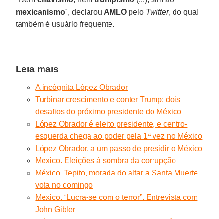
mexicanismo
", declarou
AMLO
pelo
Twitter
, do qual
também é usuário frequente.
Leia mais
A incógnita López Obrador
Turbinar crescimento e conter Trump: dois
desafios do próximo presidente do México
López Obrador é eleito presidente, e centro-
esquerda chega ao poder pela 1ª vez no México
López Obrador, a um passo de presidir o México
México. Eleições à sombra da corrupção
México. Tepito, morada do altar a Santa Muerte,
vota no domingo
México. “Lucra-se com o terror”. Entrevista com
John Gibler