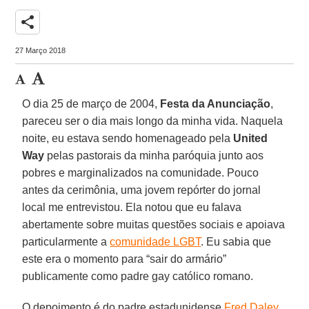
share
27 Março 2018
O dia 25 de março de 2004,
Festa da Anunciação
,
pareceu ser o dia mais longo da minha vida. Naquela
noite, eu estava sendo homenageado pela
United
Way
pelas pastorais da minha paróquia junto aos
pobres e marginalizados na comunidade. Pouco
antes da cerimônia, uma jovem repórter do jornal
local me entrevistou. Ela notou que eu falava
abertamente sobre muitas questões sociais e apoiava
particularmente a
comunidade LGBT
. Eu sabia que
este era o momento para “sair do armário”
publicamente como padre gay católico romano.
O depoimento é do padre estadunidense
Fred Daley
,