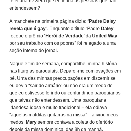
rejeitariam? Será que eu feriria as pessoas que não
entendessem?
A manchete na primeira página dizia: “
Padre Daley
revela que é gay
”. Enquanto o título “Padre
Daley
recebe o prêmio ‘
Herói de Verdade
’ da
United Way
por seu trabalho com os pobres” foi relegado a uma
seção interna do jornal.
Naquele fim de semana, compartilhei minha história
nas liturgias paroquiais. Deparei-me com ovações em
pé. Uma das minhas preocupações em discernir se
eu devia “sair do armário” ou não era um medo de
que eu estivesse ferindo ou confundindo paroquianos
que talvez não entendessem. Uma paroquiana
irlandesa idosa e muito tradicional – ela odiava
“aquelas malditas guitarras na missa” – aliviou meus
medos.
Mary
sempre contava a coleta do ofertório
depois da missa dominical das 8h da manhã.