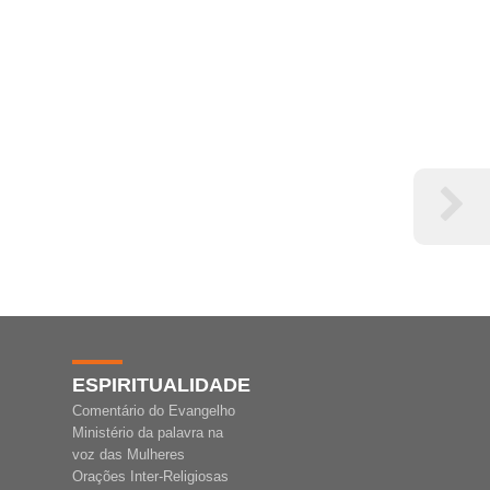
ESPIRITUALIDADE
Comentário do Evangelho
Ministério da palavra na
voz das Mulheres
Orações Inter-Religiosas