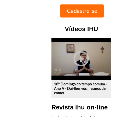
Vídeos IHU
play_circle_outline
18º Domingo do tempo comum -
Ano A - Dai-lhes vós mesmos de
comer
Revista ihu on-line