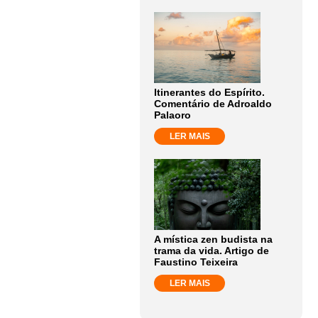
Itinerantes do Espírito.
Comentário de Adroaldo
Palaoro
LER MAIS
A mística zen budista na
trama da vida. Artigo de
Faustino Teixeira
LER MAIS