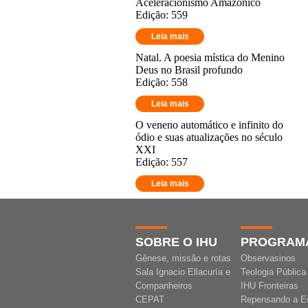
Aceleracionismo Amazônico
Edição: 559
Leia mais
Natal. A poesia mística do Menino
Deus no Brasil profundo
Edição: 558
Leia mais
O veneno automático e infinito do
ódio e suas atualizações no século
XXI
Edição: 557
Leia mais
SOBRE O IHU
PROGRAM
Gênese, missão e rotas
Observasinos
Sala Ignacio Ellacuría e
Teologia Pública
Companheiros
IHU Fronteiras
CEPAT
Repensando a E