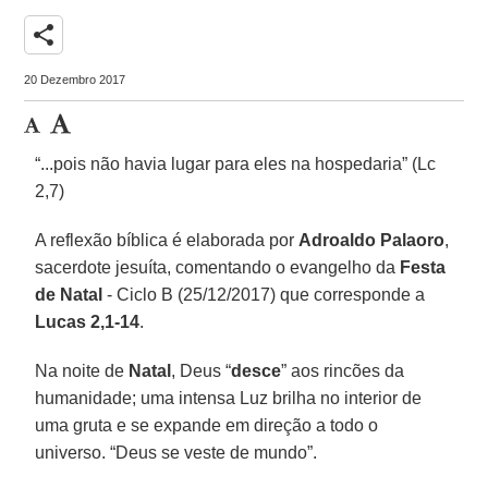
share
20 Dezembro 2017
“...pois não havia lugar para eles na hospedaria” (Lc
2,7)
A reflexão bíblica é elaborada por
Adroaldo Palaoro
,
sacerdote jesuíta, comentando o evangelho da
Festa
de Natal
- Ciclo B (25/12/2017) que corresponde a
Lucas 2,1-14
.
Na noite de
Natal
, Deus “
desce
” aos rincões da
humanidade; uma intensa Luz brilha no interior de
uma gruta e se expande em direção a todo o
universo. “Deus se veste de mundo”.