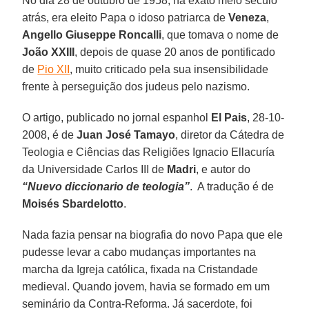
No dia 28 de outubro de 1958, há exato meio século
atrás, era eleito Papa o idoso patriarca de
Veneza
,
Angello Giuseppe Roncalli
, que tomava o nome de
João XXIII
, depois de quase 20 anos de pontificado
de
Pio XII
, muito criticado pela sua insensibilidade
frente à perseguição dos judeus pelo nazismo.
O artigo, publicado no jornal espanhol
El Pais
, 28-10-
2008, é de
Juan José Tamayo
, diretor da Cátedra de
Teologia e Ciências das Religiões Ignacio Ellacuría
da Universidade Carlos III de
Madri
, e autor do
“Nuevo diccionario de teologia”
. A tradução é de
Moisés Sbardelotto
.
Nada fazia pensar na biografia do novo Papa que ele
pudesse levar a cabo mudanças importantes na
marcha da Igreja católica, fixada na Cristandade
medieval. Quando jovem, havia se formado em um
seminário da Contra-Reforma. Já sacerdote, foi