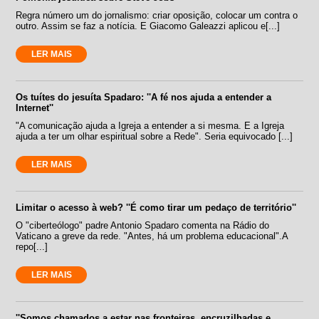
Regra número um do jornalismo: criar oposição, colocar um contra o
outro. Assim se faz a notícia. E Giacomo Galeazzi aplicou e[...]
LER MAIS
Os tuítes do jesuíta Spadaro: ''A fé nos ajuda a entender a
Internet''
"A comunicação ajuda a Igreja a entender a si mesma. E a Igreja
ajuda a ter um olhar espiritual sobre a Rede". Seria equivocado [...]
LER MAIS
Limitar o acesso à web? ''É como tirar um pedaço de território''
O "ciberteólogo" padre Antonio Spadaro comenta na Rádio do
Vaticano a greve da rede. "Antes, há um problema educacional".A
repo[...]
LER MAIS
''Somos chamados a estar nas fronteiras, encruzilhadas e