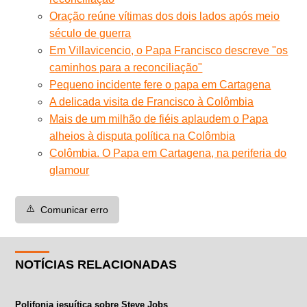
Oração reúne vítimas dos dois lados após meio
século de guerra
Em Villavicencio, o Papa Francisco descreve "os
caminhos para a reconciliação"
Pequeno incidente fere o papa em Cartagena
A delicada visita de Francisco à Colômbia
Mais de um milhão de fiéis aplaudem o Papa
alheios à disputa política na Colômbia
Colômbia. O Papa em Cartagena, na periferia do
glamour
⚠️
Comunicar erro
NOTÍCIAS RELACIONADAS
Polifonia jesuítica sobre Steve Jobs