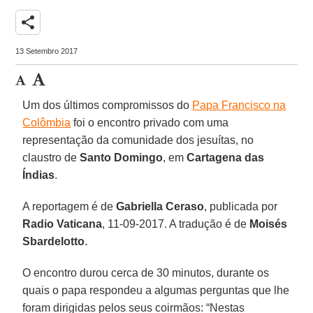
share
13 Setembro 2017
Um dos últimos compromissos do
Papa Francisco na
Colômbia
foi o encontro privado com uma
representação da comunidade dos jesuítas, no
claustro de
Santo Domingo
, em
Cartagena das
Índias
.
A reportagem é de
Gabriella Ceraso
, publicada por
Radio Vaticana
, 11-09-2017. A tradução é de
Moisés
Sbardelotto
.
O encontro durou cerca de 30 minutos, durante os
quais o papa respondeu a algumas perguntas que lhe
foram dirigidas pelos seus coirmãos: “Nestas