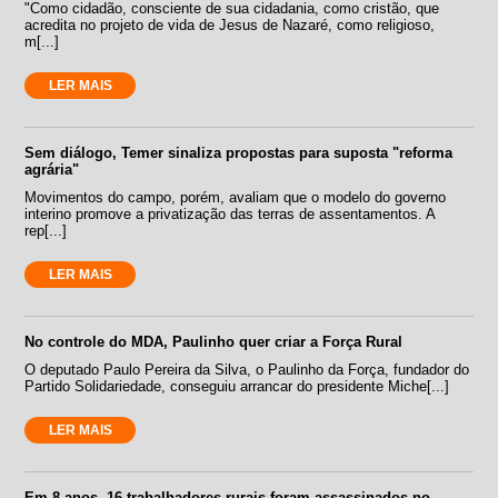
"Como cidadão, consciente de sua cidadania, como cristão, que
acredita no projeto de vida de Jesus de Nazaré, como religioso,
m[...]
LER MAIS
Sem diálogo, Temer sinaliza propostas para suposta "reforma
agrária"
Movimentos do campo, porém, avaliam que o modelo do governo
interino promove a privatização das terras de assentamentos. A
rep[...]
LER MAIS
No controle do MDA, Paulinho quer criar a Força Rural
O deputado Paulo Pereira da Silva, o Paulinho da Força, fundador do
Partido Solidariedade, conseguiu arrancar do presidente Miche[...]
LER MAIS
Em 8 anos, 16 trabalhadores rurais foram assassinados no